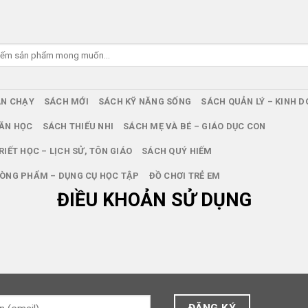
ÁN CHẠY
SÁCH MỚI
SÁCH KỸ NĂNG SỐNG
SÁCH QUẢN LÝ – KINH 
ĂN HỌC
SÁCH THIẾU NHI
SÁCH MẸ VÀ BÉ – GIÁO DỤC CON
RIẾT HỌC – LỊCH SỬ, TÔN GIÁO
SÁCH QUÝ HIẾM
ÒNG PHẨM – DỤNG CỤ HỌC TẬP
ĐỒ CHƠI TRẺ EM
ĐIỀU KHOẢN SỬ DỤNG