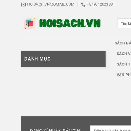
Skip
HOISACH.VN@GMAIL.COM
+84931202388
to
content
Tìm
kiếm:
SÁCH B
SÁCH V
DANH MỤC
SÁCH T
VĂN PH