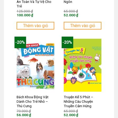
An Toàn Và Tự Vệ Cho
Ngôn
Trẻ
Giá
Giá
125.000
₫
65.000
₫
gốc
gốc
100.000
₫
52.000
₫
là:
là:
Giá
Giá
125.000 ₫.
65.000 ₫.
hiện
hiện
tại
tại
Thêm vào giỏ
Thêm vào giỏ
là:
là:
100.000 ₫.
52.000 ₫.
-20%
-20%
Bách Khoa Động Vật
Truyện Kể 5 Phút –
Dành Cho Trẻ Nhỏ –
Những Câu Chuyện
Thú Cưng
Truyền Cảm Hứng
Giá
Giá
70.000
₫
65.000
₫
gốc
gốc
56.000
₫
52.000
₫
là:
là:
Giá
Giá