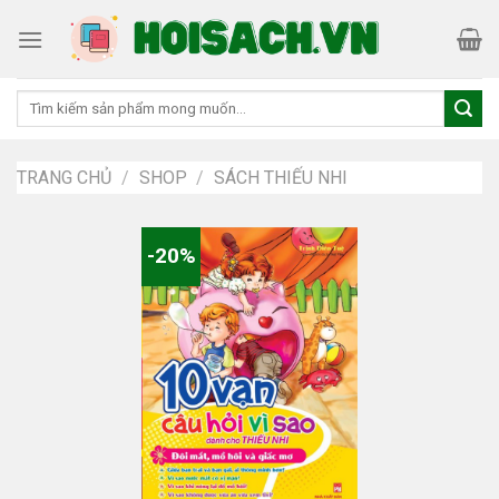
Skip
to
content
Tìm
kiếm:
TRANG CHỦ
/
SHOP
/
SÁCH THIẾU NHI
-20%