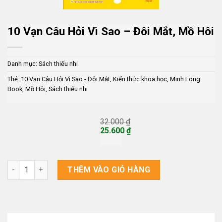
10 Vạn Câu Hỏi Vì Sao – Đôi Mắt, Mồ Hôi
Danh mục:
Sách thiếu nhi
Thẻ:
10 Vạn Câu Hỏi Vì Sao - Đôi Mắt
,
Kiến thức khoa học
,
Minh Long
Book
,
Mồ Hôi
,
Sách thiếu nhi
32.000
₫
Giá
25.600
₫
gốc
Giá
là:
hiện
32.000 ₫.
tại
là:
10 Vạn Câu Hỏi Vì Sao - Đôi Mắt, Mồ Hôi số lượng
THÊM VÀO GIỎ HÀNG
25.600 ₫.