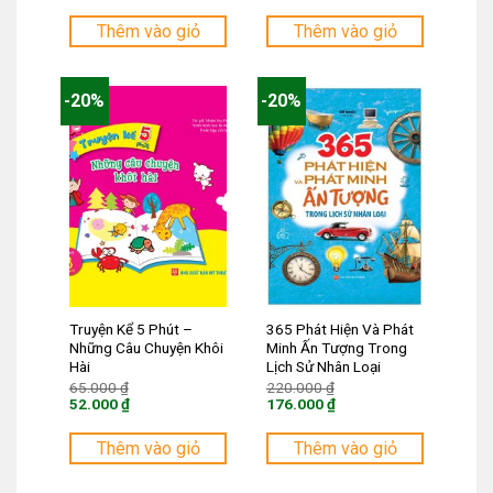
70.000 ₫.
65.000 ₫.
hiện
hiện
tại
tại
Thêm vào giỏ
Thêm vào giỏ
là:
là:
56.000 ₫.
52.000 ₫.
-20%
-20%
Truyện Kể 5 Phút –
365 Phát Hiện Và Phát
Những Câu Chuyện Khôi
Minh Ấn Tượng Trong
Hài
Lịch Sử Nhân Loại
Giá
Giá
65.000
₫
220.000
₫
gốc
gốc
52.000
₫
176.000
₫
là:
là:
Giá
Giá
65.000 ₫.
220.000 ₫.
hiện
hiện
tại
tại
Thêm vào giỏ
Thêm vào giỏ
là:
là:
52.000 ₫.
176.000 ₫.