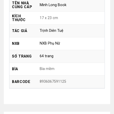
TÊN NHÀ
Minh Long Book
CUNG CẤP
KÍCH
17 x 23 cm
THƯỚC
Trịnh Diên Tuệ
TÁC GIẢ
NXB Phụ Nữ
NXB
64 trang
SỐ TRANG
Bìa mềm
BÌA
8936067591125
BARCODE