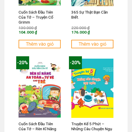
Cuốn Sách Đầu Tiên
365 Sự Thật Bạn Cần
Của Tớ – Truyện Cổ
Biết.
Grimm
Giá
Giá
130.000
₫
220.000
₫
gốc
gốc
104.000
₫
176.000
₫
là:
là:
Giá
Giá
130.000 ₫.
220.000 ₫.
hiện
hiện
tại
tại
Thêm vào giỏ
Thêm vào giỏ
là:
là:
104.000 ₫.
176.000 ₫.
-20%
-20%
Cuốn Sách Đầu Tiên
Truyện Kể 5 Phút –
Của Tớ – Rèn Kĩ Năng
Những Câu Chuyện Ngụ