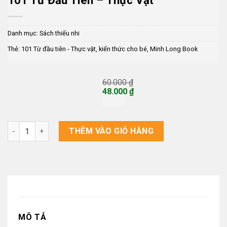
Danh mục:
Sách thiếu nhi
Thẻ:
101 Từ đầu tiên - Thực vật
,
kiến thức cho bé
,
Minh Long Book
60.000
₫
Giá
48.000
₫
gốc
Giá
là:
hiện
60.000 ₫.
tại
là:
101 Từ đầu tiên - Thực vật số lượng
THÊM VÀO GIỎ HÀNG
48.000 ₫.
MÔ TẢ