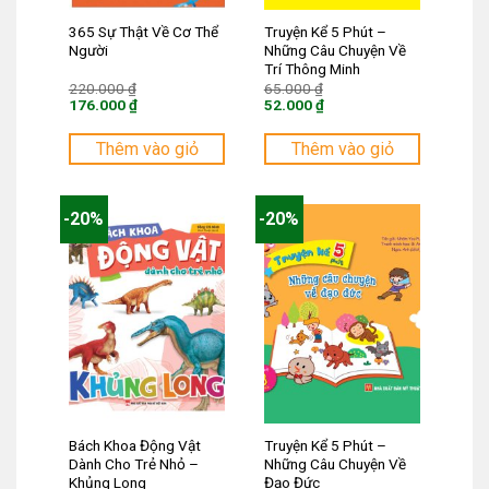
365 Sự Thật Về Cơ Thể
Truyện Kể 5 Phút –
Người
Những Câu Chuyện Về
Trí Thông Minh
Giá
Giá
220.000
₫
65.000
₫
gốc
gốc
176.000
₫
52.000
₫
là:
là:
Giá
Giá
220.000 ₫.
65.000 ₫.
hiện
hiện
tại
tại
Thêm vào giỏ
Thêm vào giỏ
là:
là:
176.000 ₫.
52.000 ₫.
-20%
-20%
Bách Khoa Động Vật
Truyện Kể 5 Phút –
Dành Cho Trẻ Nhỏ –
Những Câu Chuyện Về
Khủng Long
Đạo Đức