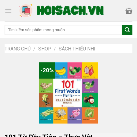
Skip
to
content
Tìm
kiếm:
TRANG CHỦ
/
SHOP
/
SÁCH THIẾU NHI
-20%
101 Từ Đầu Tiên – Thực Vật