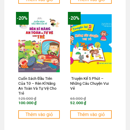
là:
là:
176.000 ₫.
52.000 ₫.
-20%
-20%
Cuốn Sách Đầu Tiên
Truyện Kể 5 Phút –
Của Tớ – Rèn Kĩ Năng
Những Câu Chuyện Vui
An Toàn Và Tự Vệ Cho
Vẻ
Trẻ
Giá
Giá
125.000
₫
65.000
₫
gốc
gốc
100.000
₫
52.000
₫
là:
là:
Giá
Giá
125.000 ₫.
65.000 ₫.
hiện
hiện
tại
tại
Thêm vào giỏ
Thêm vào giỏ
là:
là:
100.000 ₫.
52.000 ₫.