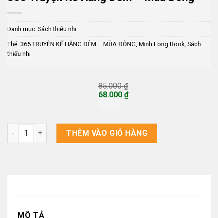
Danh mục:
Sách thiếu nhi
Thẻ:
365 TRUYỆN KỂ HẰNG ĐÊM – MÙA ĐÔNG
,
Minh Long Book
,
Sách
thiếu nhi
85.000
₫
Giá
68.000
₫
gốc
Giá
là:
hiện
85.000 ₫.
tại
là:
365 TRUYỆN KỂ HẰNG ĐÊM – MÙA ĐÔNG số lượng
THÊM VÀO GIỎ HÀNG
68.000 ₫.
MÔ TẢ