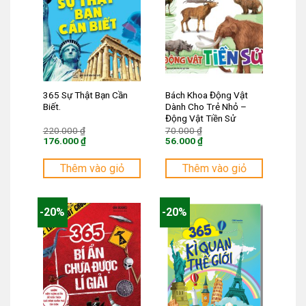
365 Sự Thật Bạn Cần
Bách Khoa Động Vật
Biết.
Dành Cho Trẻ Nhỏ –
Động Vật Tiền Sử
Giá
Giá
220.000
₫
70.000
₫
gốc
gốc
176.000
₫
56.000
₫
là:
là:
Giá
Giá
220.000 ₫.
70.000 ₫.
hiện
hiện
tại
tại
Thêm vào giỏ
Thêm vào giỏ
là:
là:
176.000 ₫.
56.000 ₫.
-20%
-20%