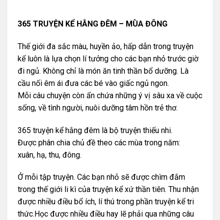
365 TRUYỆN KỂ HẰNG ĐÊM – MÙA ĐÔNG
Thế giới đa sắc màu, huyền ảo, hấp dẫn trong truyện
kể luôn là lựa chọn lí tưởng cho các bạn nhỏ trước giờ
đi ngủ. Không chỉ là món ăn tinh thần bổ dưỡng. Là
cầu nối êm ái đưa các bé vào giấc ngủ ngon.
Mỗi câu chuyện còn ẩn chứa những ý vị sâu xa về cuộc
sống, về tình người, nuôi dưỡng tâm hồn trẻ thơ.
365 truyện kể hằng đêm là bộ truyện thiếu nhi.
Được phân chia chủ đề theo các mùa trong năm:
xuân, hạ, thu, đông.
Ở mỗi tập truyện. Các bạn nhỏ sẽ được chìm đắm
trong thế giới li kì của truyện kể xứ thần tiên. Thu nhận
được nhiều điều bổ ích, lí thú trong phần truyện kể tri
thức.Học được nhiều điều hay lẽ phải qua những câu