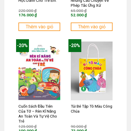
Học Dành Cho Trẻ Em.
Những Câu Chuyện Về
Phép Tắc Ứng Xử
Giá
Giá
220.000
₫
65.000
₫
gốc
gốc
176.000
₫
52.000
₫
là:
là:
Giá
Giá
220.000 ₫.
65.000 ₫.
hiện
hiện
tại
tại
Thêm vào giỏ
Thêm vào giỏ
là:
là:
176.000 ₫.
52.000 ₫.
-20%
-20%
Cuốn Sách Đầu Tiên
Túi Bé Tập Tô Màu Công
Của Tớ – Rèn Kĩ Năng
Chúa
An Toàn Và Tự Vệ Cho
Trẻ
Giá
Giá
125.000
₫
90.000
₫
gốc
gốc
100.000
₫
72.000
₫