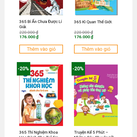
365 Bí Ẩn Chưa Được Lí
365 Kì Quan Thế Giới.
Giải.
Giá
Giá
220.000
₫
220.000
₫
gốc
gốc
176.000
₫
176.000
₫
là:
là:
Giá
Giá
220.000 ₫.
220.000 ₫.
hiện
hiện
tại
tại
Thêm vào giỏ
Thêm vào giỏ
là:
là:
176.000 ₫.
176.000 ₫.
-20%
-20%
365 Thí Nghiệm Khoa
Truyện Kể 5 Phút –