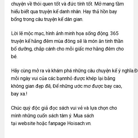
chuyện về thói quen tốt và đức tính tốt. Mở mang tầm
hiểu biết qua truyện kể danh nhân. Hay thả hồn bay
bổng trong câu truyện kể dân gian.
Lời lẽ mộc mạc, hình ảnh minh họa sống động. 365
truyện kể hằng đêm mùa đông sẽ là món ăn tinh thần
bổ dưỡng, chắp cánh cho mỗi giấc mơ hằng đêm cho
bé.
Hãy cùng mở ra và khám phá những câu chuyện kể ý nghĩa.Đ
mỗi ngày vui của các bạnnhỏ được khép lại bằng
không gian đẹp đẽ, Để những ước mơ được bay cao,
bay xa.!
Chúc quý độc giả đọc sách vui vẻ và lựa chọn cho
mình những cuốn sách tâm ý. Mua sách
tại
website
hoặc
fanpage Hoisach.vn.