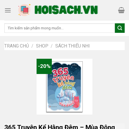
Skip
to
content
Tìm
kiếm:
TRANG CHỦ
/
SHOP
/
SÁCH THIẾU NHI
-20%
365 Truyện Kể Hằng Đêm – Mùa Đông