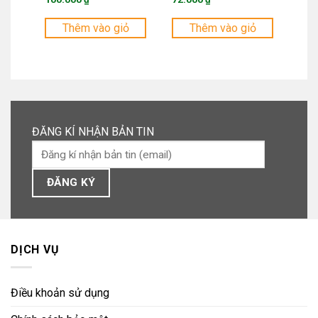
là:
là:
Giá
Giá
125.000 ₫.
90.000 ₫.
hiện
hiện
tại
tại
Thêm vào giỏ
Thêm vào giỏ
là:
là:
100.000 ₫.
72.000 ₫.
ĐĂNG KÍ NHẬN BẢN TIN
DỊCH VỤ
Điều khoản sử dụng