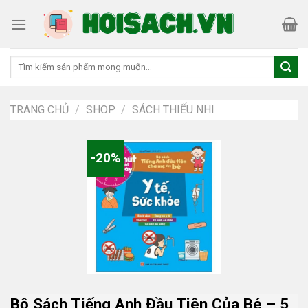
Skip
to
content
Tìm
kiếm:
TRANG CHỦ
/
SHOP
/
SÁCH THIẾU NHI
-20%
Bộ Sách Tiếng Anh Đầu Tiên Của Bé – 5