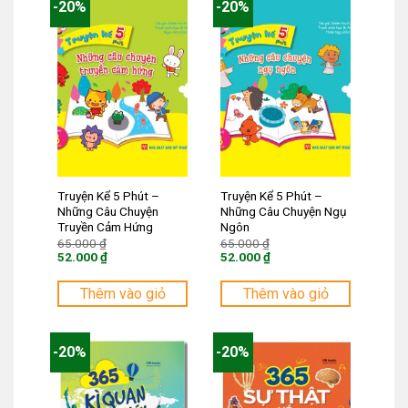
-20%
-20%
Truyện Kể 5 Phút –
Truyện Kể 5 Phút –
Những Câu Chuyện
Những Câu Chuyện Ngụ
Truyền Cảm Hứng
Ngôn
Giá
Giá
65.000
₫
65.000
₫
gốc
gốc
52.000
₫
52.000
₫
là:
là:
Giá
Giá
65.000 ₫.
65.000 ₫.
hiện
hiện
tại
tại
Thêm vào giỏ
Thêm vào giỏ
là:
là:
52.000 ₫.
52.000 ₫.
-20%
-20%