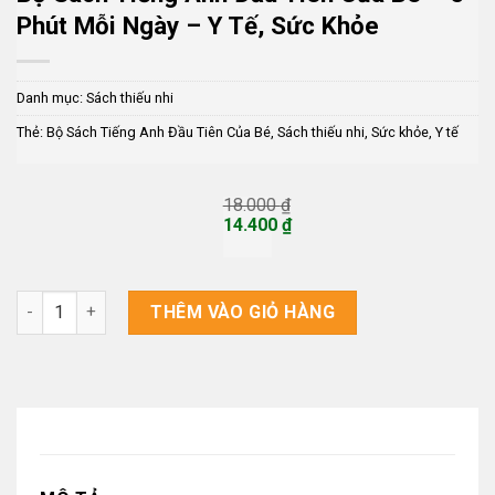
Phút Mỗi Ngày – Y Tế, Sức Khỏe
Danh mục:
Sách thiếu nhi
Thẻ:
Bộ Sách Tiếng Anh Đầu Tiên Của Bé
,
Sách thiếu nhi
,
Sức khỏe
,
Y tế
18.000
₫
Giá
14.400
₫
gốc
Giá
là:
hiện
18.000 ₫.
tại
là:
Bộ Sách Tiếng Anh Đầu Tiên Của Bé – 5 Phút Mỗi Ngày – Y Tế,
THÊM VÀO GIỎ HÀNG
14.400 ₫.