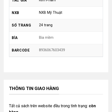
Kim Phàm
TÁC GIẢ
NXB Mỹ Thuật
NXB
24 trang
SỐ TRANG
Bìa mềm
BÌA
8936067603439
BARCODE
THÔNG TIN GIAO HÀNG
Tất cả sách trên website đều trong tình trạng:
còn