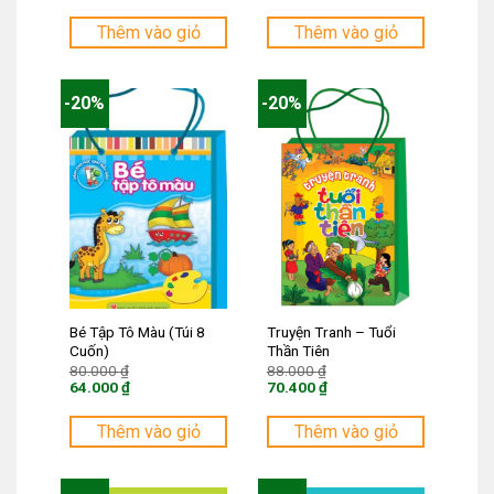
Giá
Giá
65.000 ₫.
130.000 ₫.
hiện
hiện
tại
tại
Thêm vào giỏ
Thêm vào giỏ
là:
là:
52.000 ₫.
104.000 ₫.
-20%
-20%
Bé Tập Tô Màu (Túi 8
Truyện Tranh – Tuổi
Cuốn)
Thần Tiên
Giá
Giá
80.000
₫
88.000
₫
gốc
gốc
64.000
₫
70.400
₫
là:
là:
Giá
Giá
80.000 ₫.
88.000 ₫.
hiện
hiện
tại
tại
Thêm vào giỏ
Thêm vào giỏ
là:
là:
64.000 ₫.
70.400 ₫.