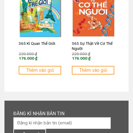
365 Sự Thật Về Cơ Thể
365 Kì Quan Thế Giới.
Người
Giá
Giá
220.000
₫
220.000
₫
gốc
gốc
176.000
₫
176.000
₫
là:
là:
Giá
Giá
220.000 ₫.
220.000 ₫.
hiện
hiện
tại
tại
Thêm vào giỏ
Thêm vào giỏ
là:
là:
176.000 ₫.
176.000 ₫.
ĐĂNG KÍ NHẬN BẢN TIN