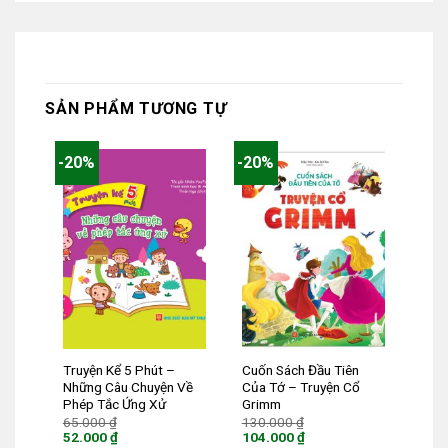
SẢN PHẨM TƯƠNG TỰ
-20%
-20%
Truyện Kể 5 Phút –
Cuốn Sách Đầu Tiên
Những Câu Chuyện Về
Của Tớ – Truyện Cổ
Phép Tắc Ứng Xử
Grimm
Giá
Giá
65.000
₫
130.000
₫
gốc
gốc
52.000
₫
104.000
₫
là:
là: