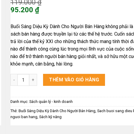
Giá
119.000
₫
gốc
95.200
₫
là:
Giá
119.000 ₫.
hiện
Buổi Sáng Diệu Kỳ Dành Cho Người Bán Hàng không phải là
tại
sách bán hàng được truyền lại từ các thế hệ trước. Cuốn sác
là:
trả lời của thế kỷ XXI cho những thách thức mang tính thời đạ
95.200 ₫.
nào để thành công cùng lúc trong mọi lĩnh vực của cuộc sốn
nào để trở thành người bán hàng giỏi nhất, và sở hữu một c
khỏe mạnh, cân bằng, hài lòng.
Buổi Sáng Diệu Kỳ Dành Cho Người Bán Hàng số lượng
THÊM VÀO GIỎ HÀNG
Danh mục:
Sách quản lý - kinh doanh
Thẻ:
Buổi Sáng Diệu Kỳ Dành Cho Người Bán Hàng
,
Sach buoi sang dieu 
nguoi ban hang
,
Sách kỹ năng