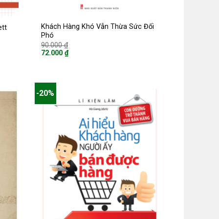
Khách Hàng Khó Vẫn Thừa Sức Đối
tt
Phó
Giá
90.000
₫
gốc
72.000
₫
là:
Giá
90.000 ₫.
hiện
tại
là:
72.000 ₫.
-20%