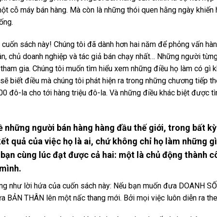
một cỗ máy bán hàng. Mà còn là những thói quen hằng ngày khiến họ
ống.
ết cuốn sách này! Chúng tôi đã dành hơn hai năm để phỏng vấn h
ân, chủ doanh nghiệp và tác giả bán chạy nhất… Những người từ
 tham gia. Chúng tôi muốn tìm hiểu xem những điều họ làm có gì
n sẽ biết điều mà chúng tôi phát hiện ra trong những chương tiếp 
0 đô-la cho tới hàng triệu đô-la. Và những điều khác biệt được t
ề những người bán hàng hàng đầu thế giới, trong bất k
ết quả của việc họ là ai, chứ không chỉ họ làm những gì
bạn cùng lúc đạt được cả hai: một là chủ động thành cô
 mình.
cũng như lời hứa của cuốn sách này: Nếu bạn muốn đưa DOANH SỐ 
ưa BẢN THÂN lên một nấc thang mới. Bởi mọi việc luôn diễn ra theo