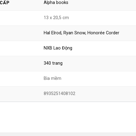
Alpha books
 CẤP
13 x 20,5 cm
Hal Elrod, Ryan Snow, Honorée Corder
NXB Lao Động
340 trang
Bìa mềm
8935251408102