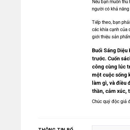
Nếu bạn muốn thu hú
người có khả năng
Tiếp theo, bạn phả
các khía cạnh của 
giới thiệu sản phẩm
Buổi Sáng Diệu 
trước. Cuốn sách
công cùng lúc t
một cuộc sống k
làm gì, và điều 
thần, cảm xúc, 
Chúc quý độc giả đ
THÔNG TIN BỔ