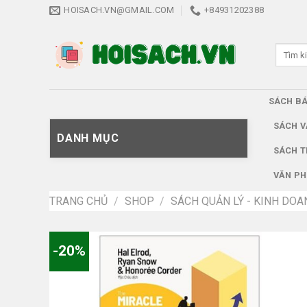
Skip
HOISACH.VN@GMAIL.COM
+84931202388
to
content
Tìm
kiếm:
SÁCH B
SÁCH V
DANH MỤC
SÁCH T
VĂN PH
TRANG CHỦ
/
SHOP
/
SÁCH QUẢN LÝ - KINH DOA
-20%