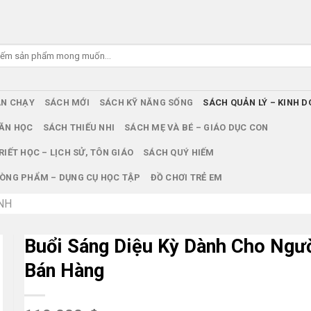
ÁN CHẠY
SÁCH MỚI
SÁCH KỸ NĂNG SỐNG
SÁCH QUẢN LÝ – KINH 
ĂN HỌC
SÁCH THIẾU NHI
SÁCH MẸ VÀ BÉ – GIÁO DỤC CON
RIẾT HỌC – LỊCH SỬ, TÔN GIÁO
SÁCH QUÝ HIẾM
ÒNG PHẨM – DỤNG CỤ HỌC TẬP
ĐỒ CHƠI TRẺ EM
NH
Buổi Sáng Diệu Kỳ Dành Cho Ngư
Bán Hàng