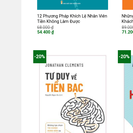
12 Phương Pháp Khích Lệ Nhân Viên
Những
Tiền Không Làm Được
Khác
Giá
68.000
₫
89.0
gốc
54.400
₫
71.2
là:
Giá
Giá
68.000 ₫.
hiện
hiện
tại
tại
là:
là:
54.400 ₫.
71.200
-20%
-20%