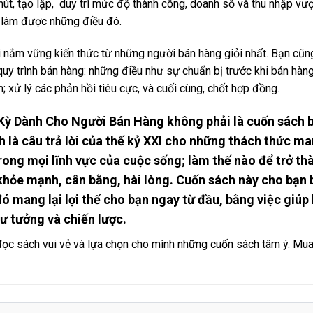
t, tạo lập, duy trì mức độ thành công, doanh số và thu nhập vượt 
 làm được những điều đó.
i nắm vững kiến thức từ những người bán hàng giỏi nhất. Bạn cũn
quy trình bán hàng: những điều như sự chuẩn bị trước khi bán hàng
; xử lý các phản hồi tiêu cực, và cuối cùng, chốt hợp đồng.
Kỳ Dành Cho Người Bán Hàng không phải là cuốn sách bá
 là câu trả lời của thế kỷ XXI cho những thách thức ma
rong mọi lĩnh vực của cuộc sống; làm thế nào để trở thà
hỏe mạnh, cân bằng, hài lòng. Cuốn sách này cho bạn 
đó mang lại lợi thế cho bạn ngay từ đầu, bằng việc giúp
tư tưởng và chiến lược.
ọc sách vui vẻ và lựa chọn cho mình những cuốn sách tâm ý. Mua