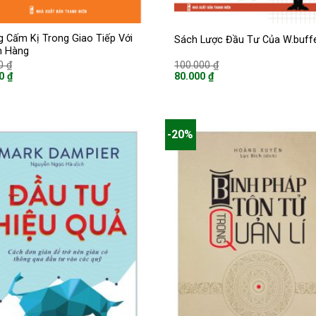
 Cấm Kị Trong Giao Tiếp Với
Sách Lược Đầu Tư Của W.buffe
h Hàng
Giá
Giá
00
₫
100.000
₫
gốc
gốc
00
₫
80.000
₫
là:
là:
Giá
89.000 ₫.
100.000 ₫.
hiện
tại
là:
 ₫.
80.000 ₫.
-20%