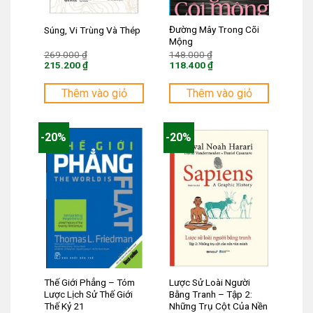
Đường Mây Trong Cõi
Súng, Vi Trùng Và Thép
Mộng
Giá
Giá
269.000
₫
148.000
₫
gốc
gốc
215.200
₫
118.400
₫
là:
là:
Giá
Giá
269.000 ₫.
148.000 ₫.
hiện
hiện
tại
tại
Thêm vào giỏ
Thêm vào giỏ
là:
là:
215.200 ₫.
118.400 ₫.
-20%
-20%
Thế Giới Phẳng – Tóm
Lược Sử Loài Người
Lược Lịch Sử Thế Giới
Bằng Tranh – Tập 2:
Thế Kỷ 21
Những Trụ Cột Của Nền