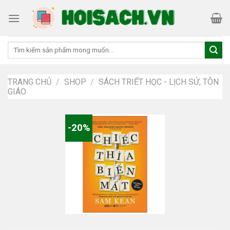
Skip
to
content
Tìm
kiếm:
TRANG CHỦ
/
SHOP
/
SÁCH TRIẾT HỌC - LỊCH SỬ, TÔN
GIÁO
-20%