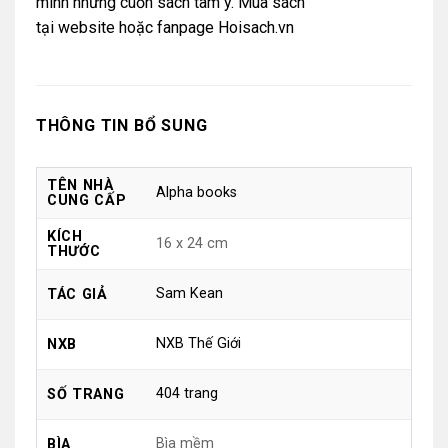
mình những cuốn sách tâm ý. Mua sách
tại
website
hoặc
fanpage Hoisach.vn
THÔNG TIN BỔ SUNG
TÊN NHÀ
Alpha books
CUNG CẤP
KÍCH
16 x 24 cm
THƯỚC
Sam Kean
TÁC GIẢ
NXB Thế Giới
NXB
404 trang
SỐ TRANG
Bìa mềm
BÌA