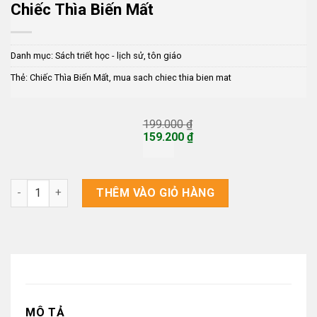
Chiếc Thìa Biến Mất
Danh mục:
Sách triết học - lịch sử, tôn giáo
Thẻ:
Chiếc Thìa Biến Mất
,
mua sach chiec thia bien mat
199.000
₫
Giá
159.200
₫
gốc
Giá
là:
hiện
199.000 ₫.
tại
là:
Chiếc Thìa Biến Mất số lượng
THÊM VÀO GIỎ HÀNG
159.200 ₫.
MÔ TẢ