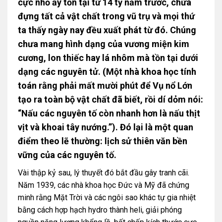
cực nhỏ ấy tồn tại từ 14 tỷ năm trước, chứa
đựng tất cả vật chất trong vũ trụ và mọi thứ
ta thấy ngày nay đều xuất phát từ đó. Chúng
chưa mang hình dạng của vương miện kim
cương, lon thiếc hay lá nhôm mà tồn tại dưới
dạng các nguyên tử. (Một nhà khoa học tính
toán rằng phải mất mười phút để Vụ nổ Lớn
tạo ra toàn bộ vật chất đã biết, rồi dí dỏm nói:
“Nấu các nguyên tố còn nhanh hơn là nấu thịt
vịt và khoai tây nướng.”). Đó lại là một quan
điểm theo lẽ thường: lịch sử thiên văn bền
vững của các nguyên tố.
Vài thập kỷ sau, lý thuyết đó bắt đầu gây tranh cãi.
Năm 1939, các nhà khoa học Đức và Mỹ đã chứng
minh rằng Mặt Trời và các ngôi sao khác tự gia nhiệt
bằng cách hợp hạch hydro thành heli, giải phóng