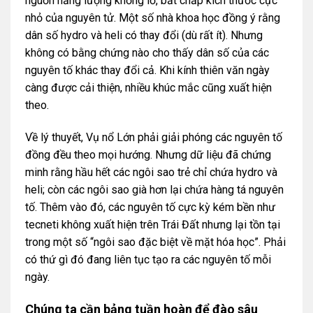
nguồn năng lượng khổng lồ, bất chấp kích thước cực
nhỏ của nguyên tử. Một số nhà khoa học đồng ý rằng
dân số hydro và heli có thay đổi (dù rất ít). Nhưng
không có bằng chứng nào cho thấy dân số của các
nguyên tố khác thay đổi cả. Khi kính thiên văn ngày
càng được cải thiện, nhiều khúc mắc cũng xuất hiện
theo.
Về lý thuyết, Vụ nổ Lớn phải giải phóng các nguyên tố
đồng đều theo mọi hướng. Nhưng dữ liệu đã chứng
minh rằng hầu hết các ngôi sao trẻ chỉ chứa hydro và
heli; còn các ngôi sao già hơn lại chứa hàng tá nguyên
tố. Thêm vào đó, các nguyên tố cực kỳ kém bền như
tecneti không xuất hiện trên Trái Đất nhưng lại tồn tại
trong một số “ngôi sao đặc biệt về mặt hóa học”. Phải
có thứ gì đó đang liên tục tạo ra các nguyên tố mỗi
ngày.
Chúng ta cần bảng tuần hoàn để đào sâu