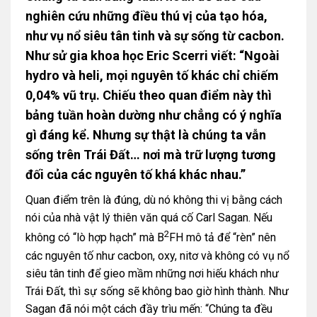
nghiên cứu những điều thú vị của tạo hóa,
như vụ nổ siêu tân tinh và sự sống từ cacbon.
Như sử gia khoa học Eric Scerri viết: “Ngoài
hydro và heli, mọi nguyên tố khác chỉ chiếm
0,04% vũ trụ. Chiếu theo quan điểm này thì
bảng tuần hoàn dường như chẳng có ý nghĩa
gì đáng kể. Nhưng sự thật là chúng ta vẫn
sống trên Trái Đất… nơi mà trữ lượng tương
đối của các nguyên tố khá khác nhau.”
Quan điểm trên là đúng, dù nó không thi vị bằng cách
nói của nhà vật lý thiên văn quá cố Carl Sagan. Nếu
2
không có “lò hợp hạch” mà B
FH mô tả để “rèn” nên
các nguyên tố như cacbon, oxy, nitơ và không có vụ nổ
siêu tân tinh để gieo mầm những nơi hiếu khách như
Trái Đất, thì sự sống sẽ không bao giờ hình thành. Như
Sagan đã nói một cách đầy trìu mến: “Chúng ta đều