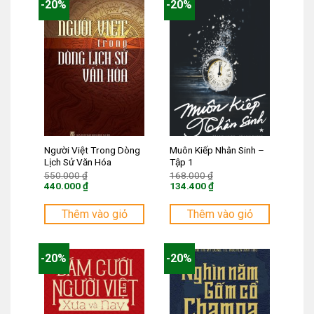
-20%
-20%
Người Việt Trong Dòng
Muôn Kiếp Nhân Sinh –
Lịch Sử Văn Hóa
Tập 1
Giá
Giá
550.000
₫
168.000
₫
gốc
gốc
440.000
₫
134.400
₫
là:
là:
Giá
Giá
550.000 ₫.
168.000 ₫.
hiện
hiện
tại
tại
Thêm vào giỏ
Thêm vào giỏ
là:
là:
440.000 ₫.
134.400 ₫.
-20%
-20%