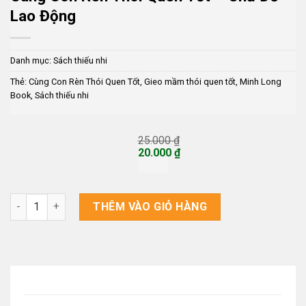
Lao Động
Danh mục:
Sách thiếu nhi
Thẻ:
Cùng Con Rèn Thói Quen Tốt
,
Gieo mầm thói quen tốt
,
Minh Long
Book
,
Sách thiếu nhi
25.000
₫
Giá
20.000
₫
gốc
Giá
là:
hiện
25.000 ₫.
tại
là:
Cùng Con Rèn Thói Quen Tốt – Chủ Đề Lao Động số lượng
THÊM VÀO GIỎ HÀNG
20.000 ₫.