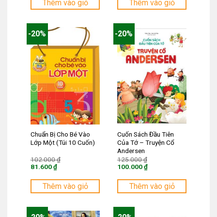
tại
tại
Thêm vào giỏ
Thêm vào giỏ
là:
là:
176.000 ₫.
100.000 ₫.
-20%
-20%
Chuẩn Bị Cho Bé Vào
Cuốn Sách Đầu Tiên
Lớp Một (Túi 10 Cuốn)
Của Tớ – Truyện Cổ
Andersen
Giá
Giá
102.000
₫
125.000
₫
gốc
gốc
81.600
₫
100.000
₫
là:
là:
Giá
Giá
102.000 ₫.
125.000 ₫.
hiện
hiện
tại
tại
Thêm vào giỏ
Thêm vào giỏ
là:
là:
81.600 ₫.
100.000 ₫.