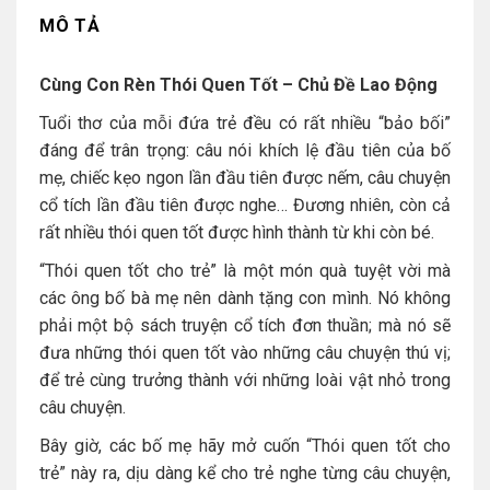
MÔ TẢ
Cùng Con Rèn Thói Quen Tốt – Chủ Đề Lao Động
Tuổi thơ của mỗi đứa trẻ đều có rất nhiều “bảo bối”
đáng để trân trọng: câu nói khích lệ đầu tiên của bố
mẹ, chiếc kẹo ngon lần đầu tiên được nếm, câu chuyện
cổ tích lần đầu tiên được nghe… Đương nhiên, còn cả
rất nhiều thói quen tốt được hình thành từ khi còn bé.
“Thói quen tốt cho trẻ” là một món quà tuyệt vời mà
các ông bố bà mẹ nên dành tặng con mình. Nó không
phải một bộ sách truyện cổ tích đơn thuần; mà nó sẽ
đưa những thói quen tốt vào những câu chuyện thú vị;
để trẻ cùng trưởng thành với những loài vật nhỏ trong
câu chuyện.
Bây giờ, các bố mẹ hãy mở cuốn “Thói quen tốt cho
trẻ” này ra, dịu dàng kể cho trẻ nghe từng câu chuyện,