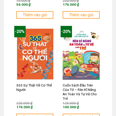
Giá
Giá
70.000
₫
220.000
₫
gốc
gốc
56.000
₫
176.000
₫
là:
là:
Giá
Giá
70.000 ₫.
220.000 ₫.
hiện
hiện
tại
tại
Thêm vào giỏ
Thêm vào giỏ
là:
là:
56.000 ₫.
176.000 ₫.
-20%
-20%
365 Sự Thật Về Cơ Thể
Cuốn Sách Đầu Tiên
Người
Của Tớ – Rèn Kĩ Năng
An Toàn Và Tự Vệ Cho
Trẻ
Giá
Giá
220.000
₫
125.000
₫
gốc
gốc
176.000
₫
100.000
₫
là:
là:
Giá
Giá
220.000 ₫.
125.000 ₫.
hiện
hiện