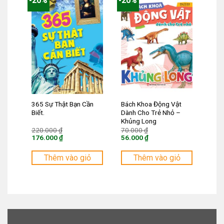
-20%
-20%
365 Sự Thật Bạn Cần
Bách Khoa Động Vật
Biết.
Dành Cho Trẻ Nhỏ –
Khủng Long
Giá
Giá
220.000
₫
70.000
₫
gốc
gốc
176.000
₫
56.000
₫
là:
là:
Giá
Giá
220.000 ₫.
70.000 ₫.
hiện
hiện
tại
tại
Thêm vào giỏ
Thêm vào giỏ
là:
là:
176.000 ₫.
56.000 ₫.