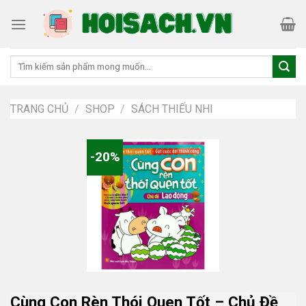
Skip
to
content
Tìm
kiếm:
TRANG CHỦ
/
SHOP
/
SÁCH THIẾU NHI
-20%
Cùng Con Rèn Thói Quen Tốt – Chủ Đề