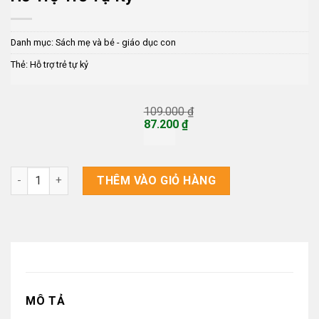
Danh mục:
Sách mẹ và bé - giáo dục con
Thẻ:
Hỗ trợ trẻ tự kỷ
109.000
₫
Giá
87.200
₫
gốc
Giá
là:
hiện
109.000 ₫.
tại
là:
Hỗ trợ trẻ tự kỷ số lượng
THÊM VÀO GIỎ HÀNG
87.200 ₫.
MÔ TẢ