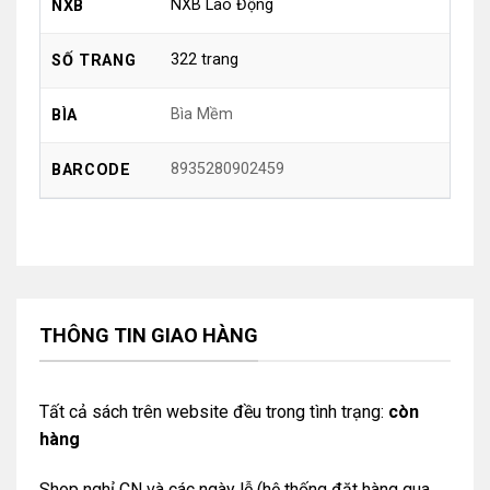
NXB Lao Động
NXB
322 trang
SỐ TRANG
Bìa Mềm
BÌA
8935280902459
BARCODE
THÔNG TIN GIAO HÀNG
Tất cả sách trên website đều trong tình trạng:
còn
hàng
Shop nghỉ CN và các ngày lễ (hệ thống đặt hàng qua