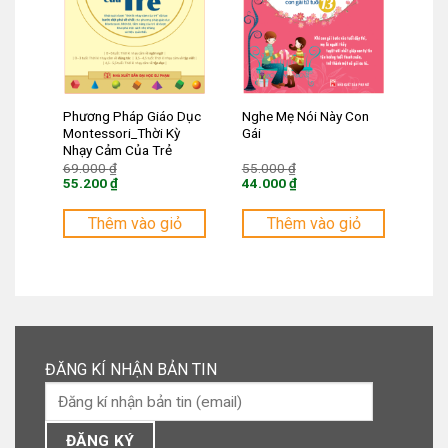
Phương Pháp Giáo Dục
Nghe Mẹ Nói Này Con
Montessori_Thời Kỳ
Gái
Nhạy Cảm Của Trẻ
Giá
Giá
69.000
₫
55.000
₫
gốc
gốc
55.200
₫
44.000
₫
là:
là:
Giá
Giá
69.000 ₫.
55.000 ₫.
hiện
hiện
tại
tại
Thêm vào giỏ
Thêm vào giỏ
là:
là:
55.200 ₫.
44.000 ₫.
ĐĂNG KÍ NHẬN BẢN TIN