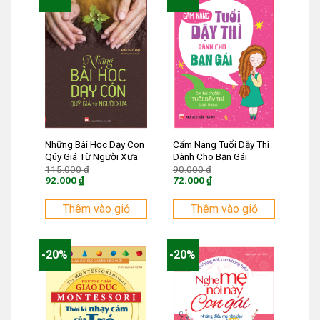
Những Bài Học Dạy Con
Cẩm Nang Tuổi Dậy Thì
Qúy Giá Từ Người Xưa
Dành Cho Bạn Gái
Giá
Giá
115.000
₫
90.000
₫
gốc
gốc
92.000
₫
72.000
₫
là:
là:
Giá
Giá
115.000 ₫.
90.000 ₫.
hiện
hiện
tại
tại
Thêm vào giỏ
Thêm vào giỏ
là:
là:
92.000 ₫.
72.000 ₫.
-20%
-20%