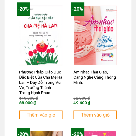
-20%
-20%
Phương Pháp Giáo Dục
Âm Nhạc Thai Giáo,
Đặc Biệt Của Cha Mẹ Hà
Càng Nghe Càng Thông
Lan – Dạy Dỗ Trong Vui
Minh.
Vẻ, Trưởng Thành
Trong Hạnh Phúc
Giá
Giá
110.000
₫
62.000
₫
gốc
gốc
88.000
₫
49.600
₫
là:
là:
Giá
Giá
110.000 ₫.
62.000 ₫.
hiện
hiện
tại
tại
Thêm vào giỏ
Thêm vào giỏ
là:
là:
88.000 ₫.
49.600 ₫.
-20%
-20%