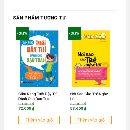
SẢN PHẨM TƯƠNG TỰ
-20%
-20%
Cẩm Nang Tuổi Dậy Thì
Nói Sao Cho Trẻ Nghe
Dành Cho Bạn Trai
Lời
Giá
Giá
90.000
₫
67.000
₫
gốc
gốc
72.000
₫
53.600
₫
là:
là:
Giá
Giá
90.000 ₫.
67.000 ₫.
hiện
hiện
tại
tại
Thêm vào giỏ
Thêm vào giỏ
là:
là:
72.000 ₫.
53.600 ₫.