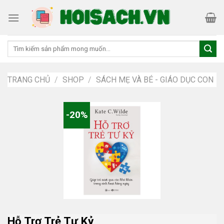
Skip
to
content
Tìm
kiếm:
TRANG CHỦ
/
SHOP
/
SÁCH MẸ VÀ BÉ - GIÁO DỤC CON
-20%
Hỗ Trợ Trẻ Tự Kỷ