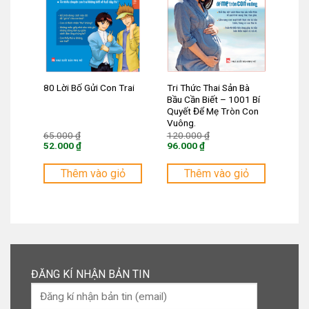
Tri Thức Thai Sản Bà
80 Lời Bố Gửi Con Trai
Bầu Cần Biết – 1001 Bí
Quyết Để Mẹ Tròn Con
Vuông.
Giá
Giá
65.000
₫
120.000
₫
gốc
gốc
52.000
₫
96.000
₫
là:
là:
Giá
Giá
65.000 ₫.
120.000 ₫.
hiện
hiện
tại
tại
Thêm vào giỏ
Thêm vào giỏ
là:
là:
52.000 ₫.
96.000 ₫.
ĐĂNG KÍ NHẬN BẢN TIN