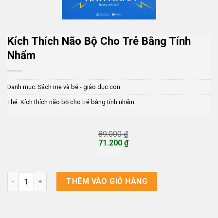
Kích Thích Não Bộ Cho Trẻ Bằng Tính
Nhẩm
Danh mục:
Sách mẹ và bé - giáo dục con
Thẻ:
Kích thích não bộ cho trẻ bằng tính nhẩm
89.000
₫
Giá
71.200
₫
gốc
Giá
là:
hiện
89.000 ₫.
tại
là:
Kích thích não bộ cho trẻ bằng tính nhẩm số lượng
THÊM VÀO GIỎ HÀNG
71.200 ₫.