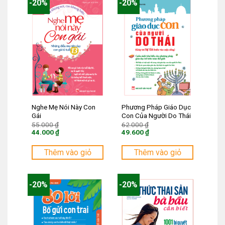
-20%
-20%
Nghe Mẹ Nói Này Con
Phương Pháp Giáo Dục
Gái
Con Của Người Do Thái
Giá
Giá
55.000
₫
62.000
₫
gốc
gốc
44.000
₫
49.600
₫
là:
là:
Giá
Giá
55.000 ₫.
62.000 ₫.
hiện
hiện
tại
tại
Thêm vào giỏ
Thêm vào giỏ
là:
là:
44.000 ₫.
49.600 ₫.
-20%
-20%