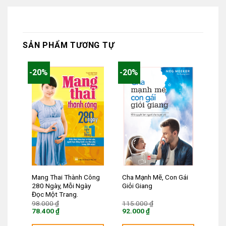
SẢN PHẨM TƯƠNG TỰ
-20%
-20%
Mang Thai Thành Công
Cha Mạnh Mẽ, Con Gái
280 Ngày, Mỗi Ngày
Giỏi Giang
Đọc Một Trang.
Giá
Giá
98.000
₫
115.000
₫
gốc
gốc
78.400
₫
92.000
₫
là:
là:
Giá
Giá
98.000 ₫.
115.000 ₫.
hiện
hiện