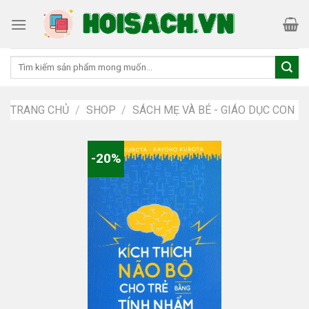
Skip
to
content
Tìm
kiếm:
TRANG CHỦ
/
SHOP
/
SÁCH MẸ VÀ BÉ - GIÁO DỤC CON
-20%