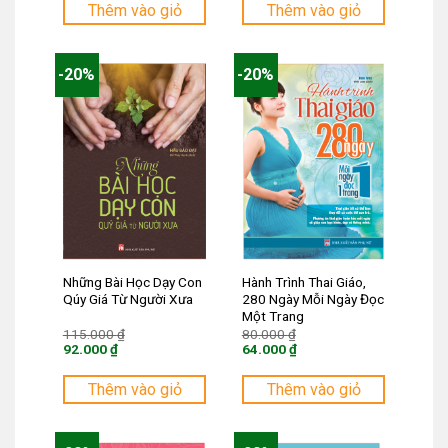
tại
tại
Thêm vào giỏ
Thêm vào giỏ
là:
là:
78.400 ₫.
92.000 ₫.
-20%
-20%
Những Bài Học Dạy Con
Hành Trình Thai Giáo,
Qúy Giá Từ Người Xưa
280 Ngày Mỗi Ngày Đọc
Một Trang
Giá
Giá
115.000
₫
80.000
₫
gốc
gốc
92.000
₫
64.000
₫
là:
là:
Giá
Giá
115.000 ₫.
80.000 ₫.
hiện
hiện
tại
tại
Thêm vào giỏ
Thêm vào giỏ
là:
là:
92.000 ₫.
64.000 ₫.