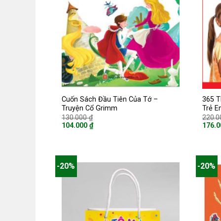
Cuốn Sách Đầu Tiên Của Tớ –
365 T
Truyện Cổ Grimm
Trẻ E
Giá
130.000
₫
220.
gốc
104.000
₫
176.
là:
Giá
Giá
130.000 ₫.
hiện
hiện
tại
tại
là:
là:
104.000 ₫.
176.0
-20%
-20%