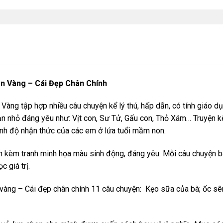
n Vàng – Cái Đẹp Chân Chính
àng tập hợp nhiều câu chuyện kể lý thú, hấp dẫn, có tính giáo 
n nhỏ đáng yêu như: Vịt con, Sư Tử, Gấu con, Thỏ Xám… Truyện kể 
rình độ nhận thức của các em ở lứa tuổi mầm non.
òn kèm tranh minh họa màu sinh động, đáng yêu. Mỗi câu chuyện 
ọc giá trị.
àng – Cái đẹp chân chính 11 câu chuyện: Kẹo sữa của bà; ốc sên