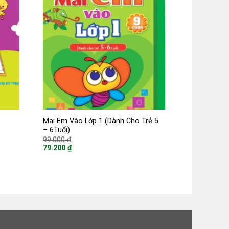
Mai Em Vào Lớp 1 (Dành Cho Trẻ 5
– 6Tuổi)
Giá
99.000
₫
gốc
79.200
₫
là:
Giá
99.000 ₫.
hiện
tại
là:
79.200 ₫.