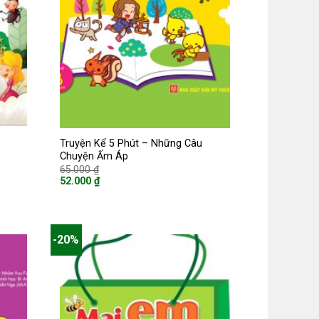
Truyện Kể 5 Phút – Những Câu
Chuyện Ấm Áp
Giá
65.000
₫
gốc
52.000
₫
là:
Giá
65.000 ₫.
hiện
tại
là:
52.000 ₫.
-20%