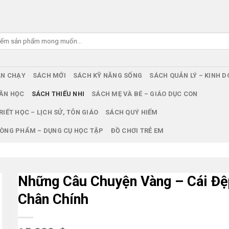
ÁN CHẠY
SÁCH MỚI
SÁCH KỸ NĂNG SỐNG
SÁCH QUẢN LÝ – KINH 
ĂN HỌC
SÁCH THIẾU NHI
SÁCH MẸ VÀ BÉ – GIÁO DỤC CON
RIẾT HỌC – LỊCH SỬ, TÔN GIÁO
SÁCH QUÝ HIẾM
ÒNG PHẨM – DỤNG CỤ HỌC TẬP
ĐỒ CHƠI TRẺ EM
Những Câu Chuyện Vàng – Cái Đệ
Chân Chính