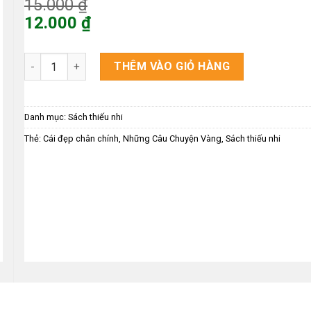
Giá
15.000
₫
gốc
12.000
₫
là:
Giá
15.000 ₫.
hiện
Những Câu Chuyện Vàng – Cái Đệp Chân Chính số lượng
THÊM VÀO GIỎ HÀNG
tại
là:
12.000 ₫.
Danh mục:
Sách thiếu nhi
Thẻ:
Cái đẹp chân chính
,
Những Câu Chuyện Vàng
,
Sách thiếu nhi