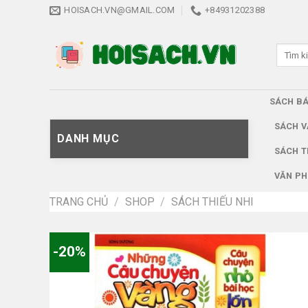
Skip
HOISACH.VN@GMAIL.COM
+84931202388
to
content
Tìm
kiếm:
SÁCH B
SÁCH V
DANH MỤC
SÁCH T
VĂN PH
TRANG CHỦ
/
SHOP
/
SÁCH THIẾU NHI
-20%