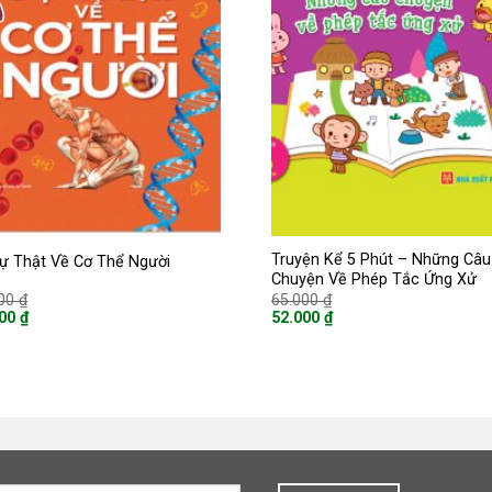
Truyện Kể 5 Phút – Những Câu
ự Thật Về Cơ Thể Người
Chuyện Về Phép Tắc Ứng Xử
Giá
Giá
000
₫
65.000
₫
gốc
gốc
000
₫
52.000
₫
là:
là:
Giá
220.000 ₫.
65.000 ₫.
hiện
tại
là:
00 ₫.
52.000 ₫.