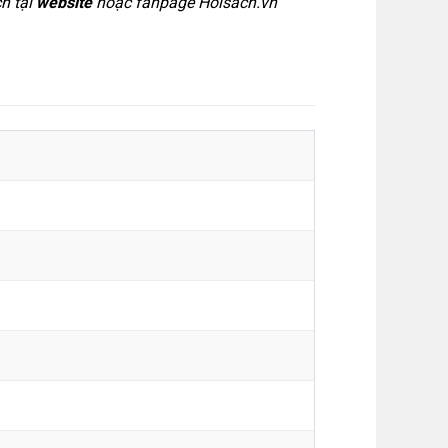
h tại
website
hoặc
fanpage Hoisach.vn