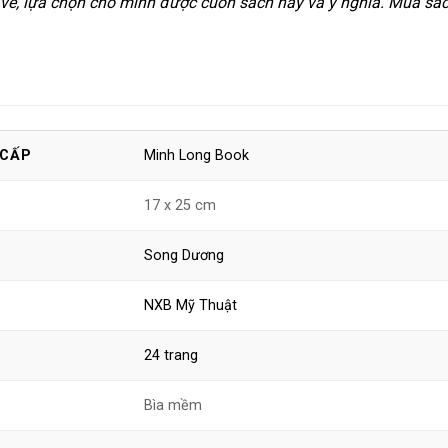
vẻ, lựa chọn cho mình được cuốn sách hay và ý nghĩa. Mua sác
Minh Long Book
 CẤP
17 x 25 cm
Song Dương
NXB Mỹ Thuật
24 trang
Bìa mềm