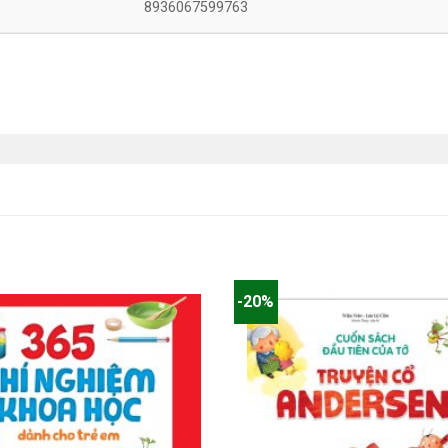
8936067599763
-20%