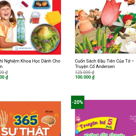
hí Nghiệm Khoa Học Dành Cho
Cuốn Sách Đầu Tiên Của Tớ –
m.
Truyện Cổ Andersen
Giá
Giá
000
₫
125.000
₫
gốc
gốc
000
₫
100.000
₫
là:
là:
Giá
220.000 ₫.
125.000 ₫.
hiện
tại
là:
00 ₫.
100.000 ₫.
-20%