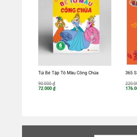
Túi Bé Tập Tô Màu Công Chúa
365 S
Giá
90.000
₫
220.
gốc
72.000
₫
176.
là:
Giá
Giá
90.000 ₫.
hiện
hiện
tại
tại
là:
là:
72.000 ₫.
176.0