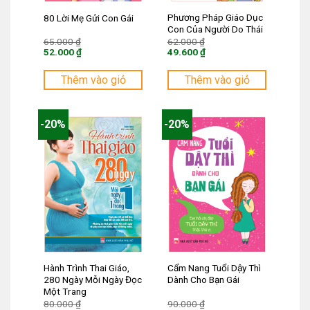
Phương Pháp Giáo Dục
80 Lời Mẹ Gửi Con Gái
Con Của Người Do Thái
Giá
Giá
65.000
₫
62.000
₫
gốc
gốc
52.000
₫
49.600
₫
là:
là:
Giá
Giá
65.000 ₫.
62.000 ₫.
hiện
hiện
tại
tại
Thêm vào giỏ
Thêm vào giỏ
là:
là:
52.000 ₫.
49.600 ₫.
-20%
-20%
Hành Trình Thai Giáo,
Cẩm Nang Tuổi Dậy Thì
280 Ngày Mỗi Ngày Đọc
Dành Cho Bạn Gái
Một Trang
Giá
Giá
80.000
₫
90.000
₫