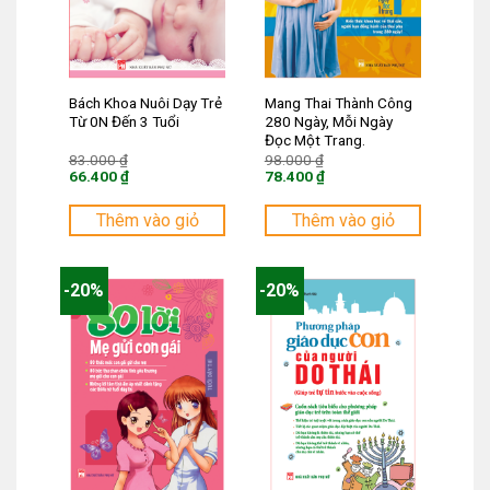
Bách Khoa Nuôi Dạy Trẻ
Mang Thai Thành Công
Từ 0N Đến 3 Tuổi
280 Ngày, Mỗi Ngày
Đọc Một Trang.
Giá
Giá
83.000
₫
98.000
₫
gốc
gốc
66.400
₫
78.400
₫
là:
là:
Giá
Giá
83.000 ₫.
98.000 ₫.
hiện
hiện
tại
tại
Thêm vào giỏ
Thêm vào giỏ
là:
là:
66.400 ₫.
78.400 ₫.
-20%
-20%