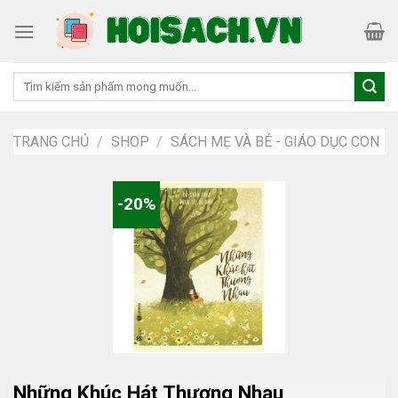
Skip
to
content
Tìm
kiếm:
TRANG CHỦ
/
SHOP
/
SÁCH MẸ VÀ BÉ - GIÁO DỤC CON
-20%
Những Khúc Hát Thương Nhau