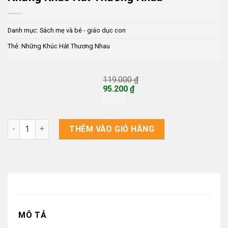
Danh mục:
Sách mẹ và bé - giáo dục con
Thẻ:
Những Khúc Hát Thương Nhau
119.000
₫
Giá
95.200
₫
gốc
Giá
là:
hiện
119.000 ₫.
tại
là:
Những Khúc Hát Thương Nhau số lượng
THÊM VÀO GIỎ HÀNG
95.200 ₫.
MÔ TẢ