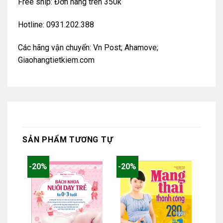
Free ship: Đơn hàng trên 350k
Hotline: 0931.202.388
Các hãng vận chuyển: Vn Post; Ahamove;
Giaohangtietkiem.com
SẢN PHẨM TƯƠNG TỰ
-20%
-20%