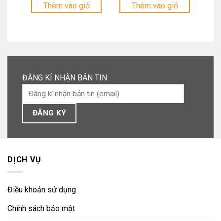
tại
tại
Thêm vào giỏ
Thêm vào giỏ
là:
là:
88.000 ₫.
55.200 ₫.
ĐĂNG KÍ NHẬN BẢN TIN
DỊCH VỤ
Điều khoản sử dụng
Chính sách bảo mật