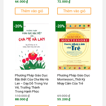
gốc
gốc
64.000
₫
72.000
₫
là:
là:
Giá
Giá
80.000 ₫.
90.000 ₫.
hiện
hiện
tại
tại
Thêm vào giỏ
Thêm vào giỏ
là:
là:
64.000 ₫.
72.000 ₫.
-20%
-20%
Phương Pháp Giáo Dục
Phương Pháp Giáo Dục
Đặc Biệt Của Cha Mẹ Hà
Montessori_Thời Kỳ
Lan – Dạy Dỗ Trong Vui
Nhạy Cảm Của Trẻ
Vẻ, Trưởng Thành
Trong Hạnh Phúc
Giá
Giá
110.000
₫
69.000
₫
gốc
gốc
88.000
₫
55.200
₫
là:
là:
Giá
Giá
110.000 ₫.
69.000 ₫.
hiện
hiện