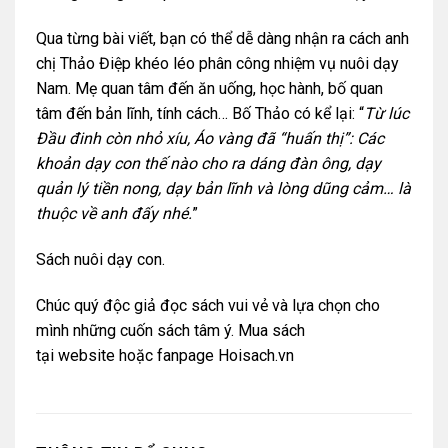
Qua từng bài viết, bạn có thể dễ dàng nhận ra cách anh
chị Thảo Điệp khéo léo phân công nhiệm vụ nuôi dạy
Nam. Mẹ quan tâm đến ăn uống, học hành, bố quan
tâm đến bản lĩnh, tính cách… Bố Thảo có kể lại: “
Từ lúc
Đầu đinh còn nhỏ xíu, Áo vàng đã “huấn thị”: Các
khoản dạy con thế nào cho ra dáng đàn ông, dạy
quản lý tiền nong, dạy bản lĩnh và lòng dũng cảm… là
thuộc về anh đấy nhé.
”
Sách nuôi dạy con.
Chúc quý độc giả đọc sách vui vẻ và lựa chọn cho
mình những cuốn sách tâm ý. Mua sách
tại
website
hoặc
fanpage Hoisach.vn