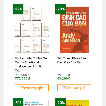
-22%
-20%
Bộ Sách Hbr Trí Tuệ Xúc
Trở Thành Phiên Bản
Cảm – Emotional
Đỉnh Cao Của Bạn
Intelligence (Bộ 10
Cuốn)
Giá
Giá
990.000
₫
79.000
₫
gốc
gốc
772.000
₫
63.200
₫
là:
là:
Giá
Giá
990.000 ₫.
79.000 ₫.
hiện
hiện
tại
tại
Thêm vào giỏ
Thêm vào giỏ
là:
là:
772.000 ₫.
63.200 ₫.
-20%
-20%