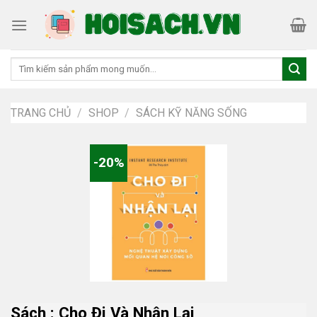
Skip
to
content
Tìm
kiếm:
TRANG CHỦ
/
SHOP
/
SÁCH KỸ NĂNG SỐNG
-20%
Sách : Cho Đi Và Nhận Lại