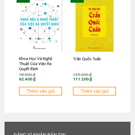
Khoa Học Và Nghệ
Trần Quốc Tuấn
Thuật Của Việc Ra
Quyết Định
Giá
Giá
78.000
₫
139.000
₫
gốc
gốc
62.400
₫
111.200
₫
là:
là:
Giá
Giá
78.000 ₫.
139.000 ₫.
hiện
hiện
tại
tại
Thêm vào giỏ
Thêm vào giỏ
là:
là:
62.400 ₫.
111.200 ₫.