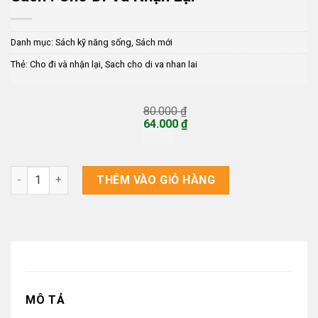
Danh mục:
Sách kỹ năng sống
,
Sách mới
Thẻ:
Cho đi và nhận lại
,
Sach cho di va nhan lai
80.000
₫
Giá
64.000
₫
gốc
Giá
là:
hiện
80.000 ₫.
tại
là:
Sách : Cho Đi Và Nhận Lại số lượng
THÊM VÀO GIỎ HÀNG
64.000 ₫.
MÔ TẢ