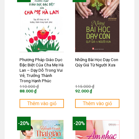
Phương Pháp Giáo Dục
Những Bài Học Dạy Con
Đặc Biệt Của Cha Mẹ Hà
Qúy Giá Từ Người Xưa
Lan – Dạy Dỗ Trong Vui
Vẻ, Trưởng Thành
Trong Hạnh Phúc
Giá
Giá
110.000
₫
115.000
₫
gốc
gốc
88.000
₫
92.000
₫
là:
là:
Giá
Giá
110.000 ₫.
115.000 ₫.
hiện
hiện
tại
tại
Thêm vào giỏ
Thêm vào giỏ
là:
là:
88.000 ₫.
92.000 ₫.
-20%
-20%