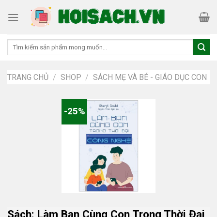
Skip
to
content
Tìm
kiếm:
TRANG CHỦ
/
SHOP
/
SÁCH MẸ VÀ BÉ - GIÁO DỤC CON
-25%
Sách: Làm Bạn Cùng Con Trong Thời Đại