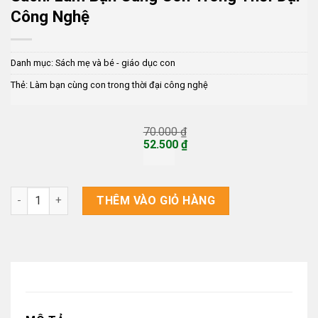
Công Nghệ
Danh mục:
Sách mẹ và bé - giáo dục con
Thẻ:
Làm bạn cùng con trong thời đại công nghệ
70.000
₫
Giá
52.500
₫
gốc
Giá
là:
hiện
70.000 ₫.
tại
là:
Sách: Làm Bạn Cùng Con Trong Thời Đại Công Nghệ số lượng
THÊM VÀO GIỎ HÀNG
52.500 ₫.