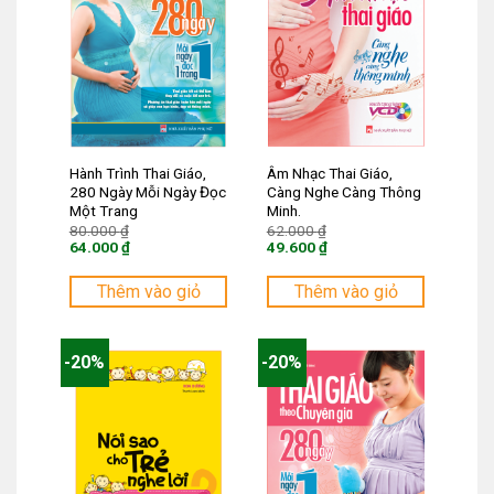
Hành Trình Thai Giáo,
Âm Nhạc Thai Giáo,
280 Ngày Mỗi Ngày Đọc
Càng Nghe Càng Thông
Một Trang
Minh.
Giá
Giá
80.000
₫
62.000
₫
gốc
gốc
64.000
₫
49.600
₫
là:
là:
Giá
Giá
80.000 ₫.
62.000 ₫.
hiện
hiện
tại
tại
Thêm vào giỏ
Thêm vào giỏ
là:
là:
64.000 ₫.
49.600 ₫.
-20%
-20%