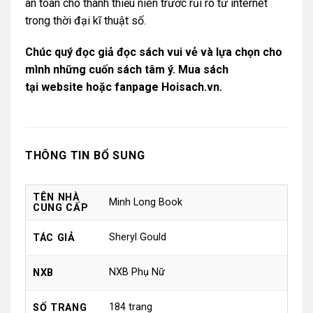
an toàn cho thanh thiếu niên trước rủi ro từ internet
trong thời đại kĩ thuật số.
Chúc quý đọc giả
đọc sách vui vẻ và lựa chọn cho
mình những cuốn sách tâm ý. Mua sách
tại
website
hoặc
fanpage Hoisach.vn.
THÔNG TIN BỔ SUNG
TÊN NHÀ
Minh Long Book
CUNG CẤP
Sheryl Gould
TÁC GIẢ
NXB Phụ Nữ
NXB
184 trang
SỐ TRANG