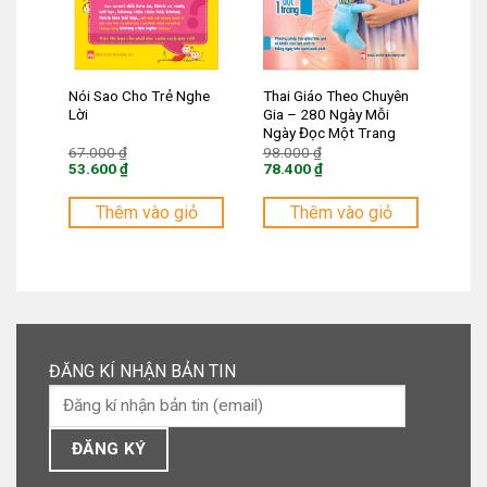
Nói Sao Cho Trẻ Nghe
Thai Giáo Theo Chuyên
Lời
Gia – 280 Ngày Mỗi
Ngày Đọc Một Trang
Giá
Giá
67.000
₫
98.000
₫
gốc
gốc
53.600
₫
78.400
₫
là:
là:
Giá
Giá
67.000 ₫.
98.000 ₫.
hiện
hiện
tại
tại
Thêm vào giỏ
Thêm vào giỏ
là:
là:
53.600 ₫.
78.400 ₫.
ĐĂNG KÍ NHẬN BẢN TIN