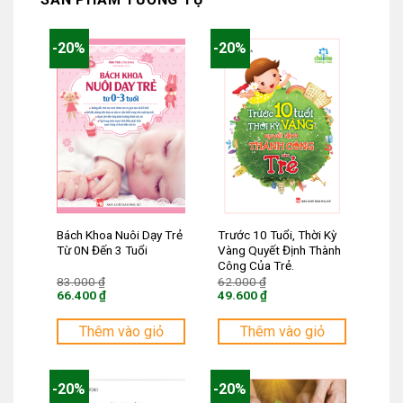
-20%
-20%
Bách Khoa Nuôi Dạy Trẻ
Trước 10 Tuổi, Thời Kỳ
Từ 0N Đến 3 Tuổi
Vàng Quyết Định Thành
Công Của Trẻ.
Giá
Giá
83.000
₫
62.000
₫
gốc
gốc
66.400
₫
49.600
₫
là:
là:
Giá
Giá
83.000 ₫.
62.000 ₫.
hiện
hiện
tại
tại
Thêm vào giỏ
Thêm vào giỏ
là:
là:
66.400 ₫.
49.600 ₫.
-20%
-20%