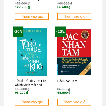
Giá
Giá
159.000
₫
108.000
₫
gốc
gốc
127.200
₫
86.400
₫
là:
là:
Giá
Giá
159.000 ₫.
108.000 ₫.
hiện
hiện
tại
tại
Thêm vào giỏ
Thêm vào giỏ
là:
là:
127.200 ₫.
86.400 ₫.
-20%
-20%
Từ Bỏ Thì Dễ Vượt Lên
Đắc Nhân Tâm
Chính Mình Mới Khó
Giá
Giá
119.000
₫
86.000
₫
gốc
gốc
95.200
₫
68.800
₫
là:
là:
Giá
Giá
119.000 ₫.
86.000 ₫.
hiện
hiện
tại
tại
Thêm vào giỏ
Thêm vào giỏ
là:
là: