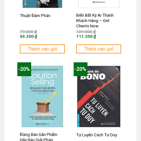
Biến Bất Kỳ Ai Thành
Thuật Đàm Phán
Khách Hàng – Get
Clients Now
Giá
Giá
79.000
₫
139.000
₫
gốc
gốc
63.200
₫
111.200
₫
là:
là:
Giá
Giá
79.000 ₫.
139.000 ₫.
hiện
hiện
tại
tại
Thêm vào giỏ
Thêm vào giỏ
là:
là:
63.200 ₫.
111.200 ₫.
-20%
-20%
Đừng Bán Sản Phẩm
Tự Luyện Cách Tư Duy
Hãy Bán Giải Pháp