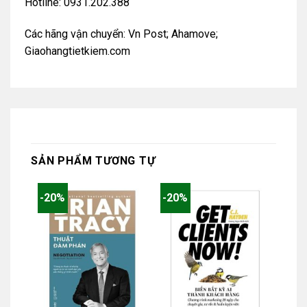
Hotline: 0931.202.388
Các hãng vận chuyển: Vn Post; Ahamove;
Giaohangtietkiem.com
SẢN PHẨM TƯƠNG TỰ
-20%
-20%