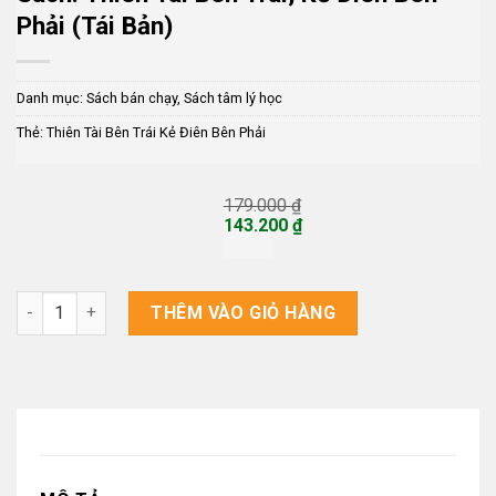
Phải (Tái Bản)
Danh mục:
Sách bán chạy
,
Sách tâm lý học
Thẻ:
Thiên Tài Bên Trái Kẻ Điên Bên Phải
179.000
₫
Giá
143.200
₫
gốc
Giá
là:
hiện
179.000 ₫.
tại
là:
Sách: Thiên Tài Bên Trái, Kẻ Điên Bên Phải (Tái Bản) số lượng
THÊM VÀO GIỎ HÀNG
143.200 ₫.