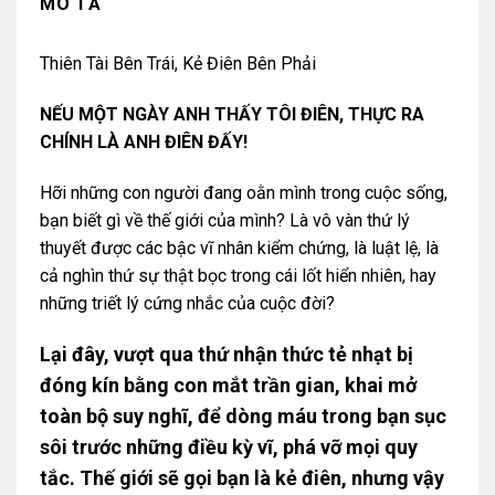
MÔ TẢ
Thiên Tài Bên Trái, Kẻ Điên Bên Phải
NẾU MỘT NGÀY ANH THẤY TÔI ĐIÊN, THỰC RA
CHÍNH LÀ ANH ĐIÊN ĐẤY!
Hỡi những con người đang oằn mình trong cuộc sống,
bạn biết gì về thế giới của mình? Là vô vàn thứ lý
thuyết được các bậc vĩ nhân kiểm chứng, là luật lệ, là
cả nghìn thứ sự thật bọc trong cái lốt hiển nhiên, hay
những triết lý cứng nhắc của cuộc đời?
Lại đây, vượt qua thứ nhận thức tẻ nhạt bị
đóng kín bằng con mắt trần gian, khai mở
toàn bộ suy nghĩ, để dòng máu trong bạn sục
sôi trước những điều kỳ vĩ, phá vỡ mọi quy
tắc. Thế giới sẽ gọi bạn là kẻ điên, nhưng vậy