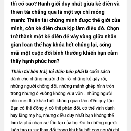
thì có sao? Ranh giới duy nhất giữa kẻ điên và
thiên tài chẳng qua là một sợi chỉ mỏng
manh: Thiên tài chứng minh được thế giới của
mình, còn kẻ điên chưa kịp làm điều đó. Chọn
trở thành một kẻ điên để vẫy vùng giữa nhân
gian loạn thế hay khóa hết chúng lại, sống
mãi một cuộc đời bình thường khiến bạn cảm
thấy hạnh phúc hơn?
Thiên tài bên trái, kẻ điên bên phải
là cuốn sách
dành cho những người điên rồ, những kẻ gây rối,
những người chống đối, những mảnh ghép hình tròn
trong những ô vuông không vừa vặn… những người
nhìn mọi thứ khác biệt, không quan tâm đến quy tắc.
Bạn có thể đồng ý, có thể phản đối, có thể vinh danh
hay lăng mạ họ, nhưng điều duy nhất bạn không thể
làm là phủ nhận sự tồn tại của họ. Đó là những người
luôn tạo ra sự thay đổi trong khi hầu hết con người chỉ