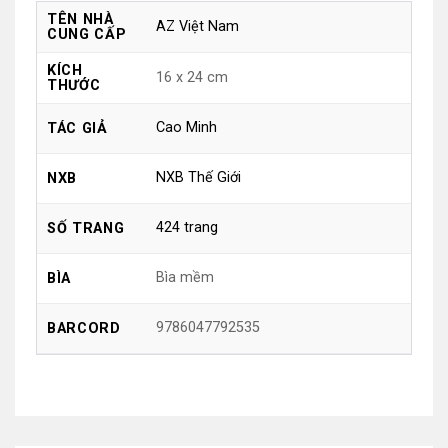
TÊN NHÀ
AZ Việt Nam
CUNG CẤP
KÍCH
16 x 24 cm
THƯỚC
Cao Minh
TÁC GIẢ
NXB Thế Giới
NXB
424 trang
SỐ TRANG
Bìa mềm
BÌA
9786047792535
BARCORD