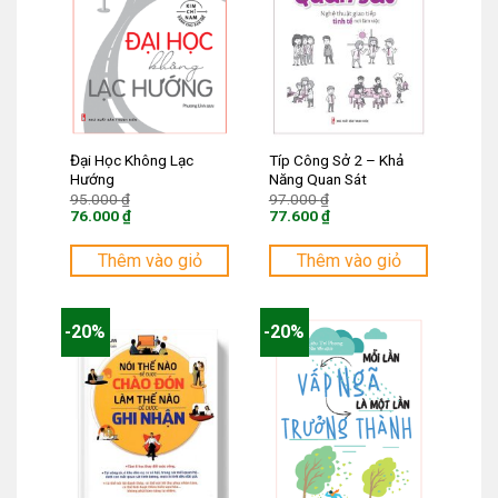
Đại Học Không Lạc
Típ Công Sở 2 – Khả
Hướng
Năng Quan Sát
Giá
Giá
95.000
₫
97.000
₫
gốc
gốc
76.000
₫
77.600
₫
là:
là:
Giá
Giá
95.000 ₫.
97.000 ₫.
hiện
hiện
tại
tại
Thêm vào giỏ
Thêm vào giỏ
là:
là:
76.000 ₫.
77.600 ₫.
-20%
-20%