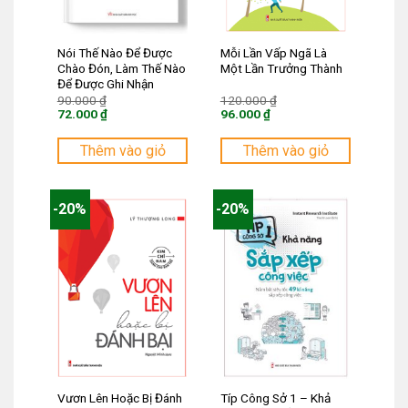
Nói Thế Nào Để Được
Mỗi Lần Vấp Ngã Là
Chào Đón, Làm Thế Nào
Một Lần Trưởng Thành
Để Được Ghi Nhận
Giá
Giá
90.000
₫
120.000
₫
gốc
gốc
72.000
₫
96.000
₫
là:
là:
Giá
Giá
90.000 ₫.
120.000 ₫.
hiện
hiện
tại
tại
Thêm vào giỏ
Thêm vào giỏ
là:
là:
72.000 ₫.
96.000 ₫.
-20%
-20%
Vươn Lên Hoặc Bị Đánh
Típ Công Sở 1 – Khả