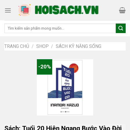
Skip
to
content
Tìm
kiếm:
TRANG CHỦ
/
SHOP
/
SÁCH KỸ NĂNG SỐNG
-20%
Sách: Tuổi 20 Hiên Ngang Bước Vào Đời