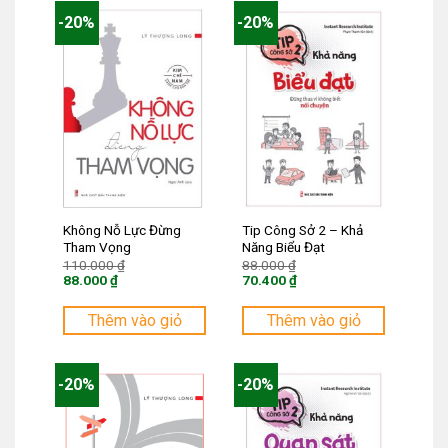
-20%
-20%
Không Nỗ Lực Đừng
Tip Công Sở 2 – Khả
Tham Vọng
Năng Biểu Đạt
Giá
Giá
110.000
₫
88.000
₫
gốc
gốc
88.000
₫
70.400
₫
là:
là:
Giá
Giá
110.000 ₫.
88.000 ₫.
hiện
hiện
tại
tại
Thêm vào giỏ
Thêm vào giỏ
là:
là:
88.000 ₫.
70.400 ₫.
-20%
-20%