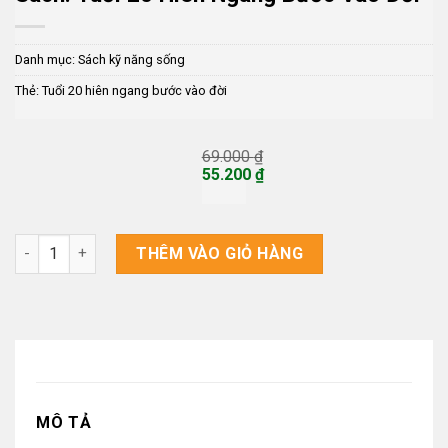
Danh mục:
Sách kỹ năng sống
Thẻ:
Tuổi 20 hiên ngang bước vào đời
69.000
₫
Giá
55.200
₫
gốc
Giá
là:
hiện
69.000 ₫.
tại
là:
Sách: Tuổi 20 Hiên Ngang Bước Vào Đời số lượng
THÊM VÀO GIỎ HÀNG
55.200 ₫.
MÔ TẢ