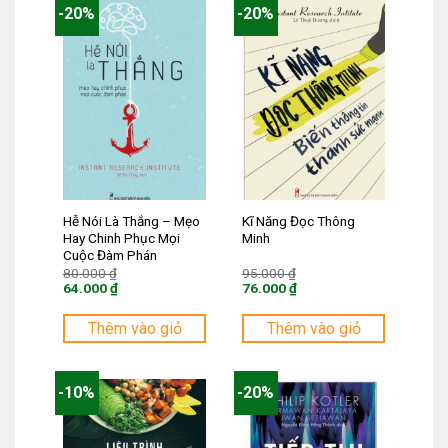
-20%
-20%
Hễ Nói Là Thắng – Mẹo
Kĩ Năng Đọc Thông
Hay Chinh Phục Mọi
Minh
Cuộc Đàm Phán
Giá
Giá
80.000
₫
95.000
₫
gốc
gốc
64.000
₫
76.000
₫
là:
là:
Giá
Giá
80.000 ₫.
95.000 ₫.
hiện
hiện
tại
tại
Thêm vào giỏ
Thêm vào giỏ
là:
là:
64.000 ₫.
76.000 ₫.
-10%
-20%