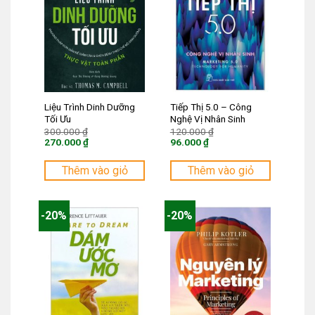
Liệu Trình Dinh Dưỡng
Tiếp Thị 5.0 – Công
Tối Ưu
Nghệ Vị Nhân Sinh
Giá
Giá
300.000
₫
120.000
₫
gốc
gốc
270.000
₫
96.000
₫
là:
là:
Giá
Giá
300.000 ₫.
120.000 ₫.
hiện
hiện
tại
tại
Thêm vào giỏ
Thêm vào giỏ
là:
là:
270.000 ₫.
96.000 ₫.
-20%
-20%