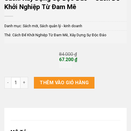
Khởi Nghiệp Từ Đam Mê
Danh mục:
Sách mới
,
Sách quản lý - kinh doanh
Thẻ:
Cách Để Khởi Nghiệp Từ Đam Mê
,
Xây Dựng Sự Độc Đáo
84.000
₫
Giá
67.200
₫
gốc
Giá
là:
hiện
84.000 ₫.
tại
là:
Sách: Xây Dựng Sự Độc Đáo – Cách Để Khởi Nghiệp Từ Đam Mê
THÊM VÀO GIỎ HÀNG
67.200 ₫.