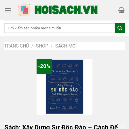
Skip
to
content
Tìm
kiếm:
TRANG CHỦ
/
SHOP
/
SÁCH MỚI
-20%
Sách: Xây Dựng Sự Độc Đáo – Cách Để