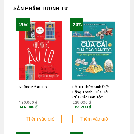
SẢN PHẨM TƯƠNG TỰ
-20%
-20%
Bộ Tri Thức Kinh Điển
Những Kẻ Âu Lo
Bằng Tranh- Của Cải
Của Các Dân Tộc
Giá
Giá
180.000
₫
229.000
₫
gốc
gốc
144.000
₫
183.200
₫
là:
là:
Giá
Giá
180.000 ₫.
229.000 ₫.
hiện
hiện
tại
tại
Thêm vào giỏ
Thêm vào giỏ
là:
là:
144.000 ₫.
183.200 ₫.