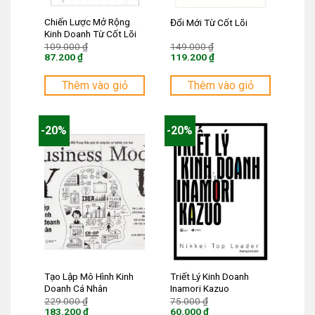
Chiến Lược Mở Rộng
Đổi Mới Từ Cốt Lõi
Kinh Doanh Từ Cốt Lõi
Giá
Giá
109.000
₫
149.000
₫
gốc
gốc
87.200
₫
119.200
₫
là:
là:
Giá
Giá
109.000 ₫.
149.000 ₫.
hiện
hiện
tại
tại
Thêm vào giỏ
Thêm vào giỏ
là:
là:
87.200 ₫.
119.200 ₫.
-20%
-20%
Tạo Lập Mô Hình Kinh
Triết Lý Kinh Doanh
Doanh Cá Nhân
Inamori Kazuo
Giá
Giá
229.000
₫
75.000
₫
gốc
gốc
183.200
₫
60.000
₫