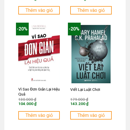
là:
là:
Giá
Giá
229.000 ₫.
75.000 ₫.
hiện
hiện
tại
tại
Thêm vào giỏ
Thêm vào giỏ
là:
là:
183.200 ₫.
60.000 ₫.
-20%
-20%
Vì Sao Đơn Giản Lại Hiệu
Viết Lại Luật Chơi
Quả
Giá
Giá
130.000
₫
179.000
₫
gốc
gốc
104.000
₫
143.200
₫
là:
là:
Giá
Giá
130.000 ₫.
179.000 ₫.
hiện
hiện
tại
tại
Thêm vào giỏ
Thêm vào giỏ
là:
là:
104.000 ₫.
143.200 ₫.