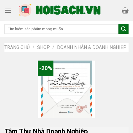
Skip
to
content
Tìm
kiếm:
TRANG CHỦ
/
SHOP
/
DOANH NHÂN & DOANH NGHIỆP
-20%
Tâm Thư Nhà Doanh Nghiệp