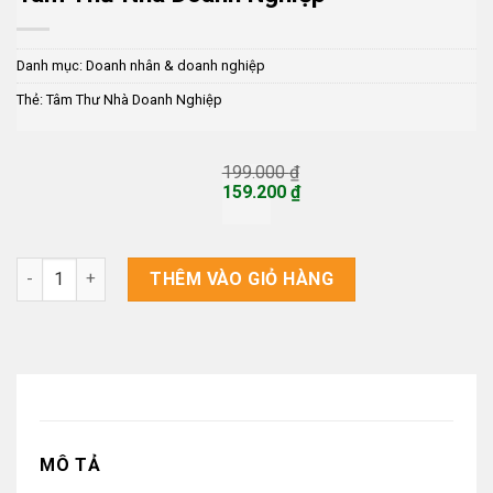
Danh mục:
Doanh nhân & doanh nghiệp
Thẻ:
Tâm Thư Nhà Doanh Nghiệp
199.000
₫
Giá
159.200
₫
gốc
Giá
là:
hiện
199.000 ₫.
tại
là:
Tâm Thư Nhà Doanh Nghiệp số lượng
THÊM VÀO GIỎ HÀNG
159.200 ₫.
MÔ TẢ