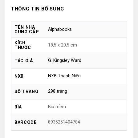
THÔNG TIN BỔ SUNG
TÊN NHÀ
Alphabooks
CUNG CẤP
KÍCH
18,5 x 20,5 cm
THƯỚC
G. Kingsley Ward
TÁC GIẢ
NXB Thanh Niên
NXB
298 trang
SỐ TRANG
Bìa mềm
BÌA
8935251404784
BARCODE