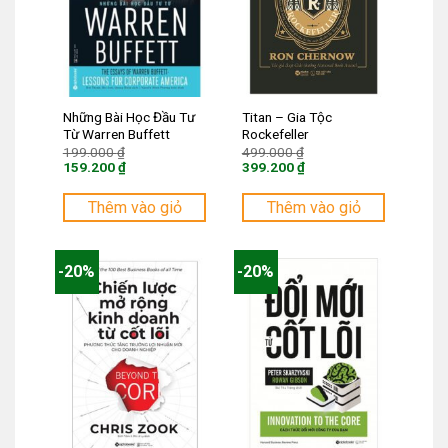
Những Bài Học Đầu Tư
Titan – Gia Tộc
Từ Warren Buffett
Rockefeller
Giá
Giá
199.000
₫
499.000
₫
gốc
gốc
159.200
₫
399.200
₫
là:
là:
Giá
Giá
199.000 ₫.
499.000 ₫.
hiện
hiện
tại
tại
Thêm vào giỏ
Thêm vào giỏ
là:
là:
159.200 ₫.
399.200 ₫.
-20%
-20%