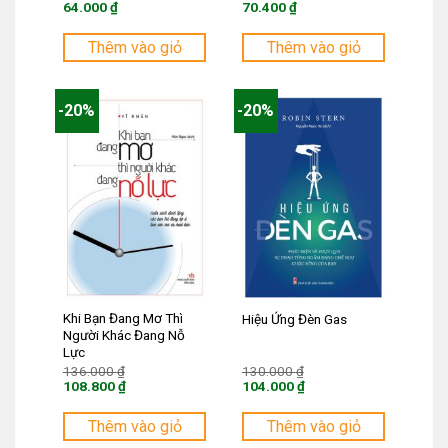
gốc
gốc
64.000
₫
70.400
₫
là:
là:
Giá
Giá
80.000 ₫.
88.000 ₫.
hiện
hiện
tại
tại
Thêm vào giỏ
Thêm vào giỏ
là:
là:
64.000 ₫.
70.400 ₫.
-20%
-20%
Khi Bạn Đang Mơ Thì
Hiệu Ứng Đèn Gas
Người Khác Đang Nỗ
Lực
Giá
Giá
136.000
₫
130.000
₫
gốc
gốc
108.800
₫
104.000
₫
là:
là:
Giá
Giá
136.000 ₫.
130.000 ₫.
hiện
hiện
tại
tại
Thêm vào giỏ
Thêm vào giỏ
là:
là: