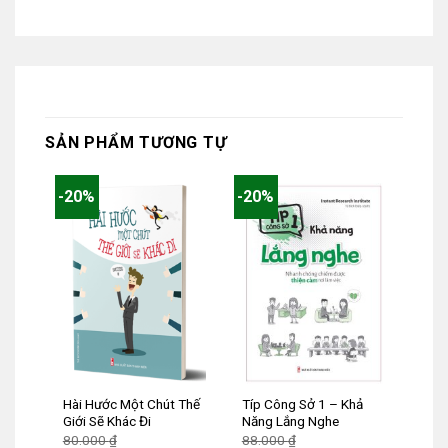
SẢN PHẨM TƯƠNG TỰ
-20%
-20%
Hài Hước Một Chút Thế
Típ Công Sở 1 – Khả
Giới Sẽ Khác Đi
Năng Lắng Nghe
Giá
Giá
80.000
₫
88.000
₫