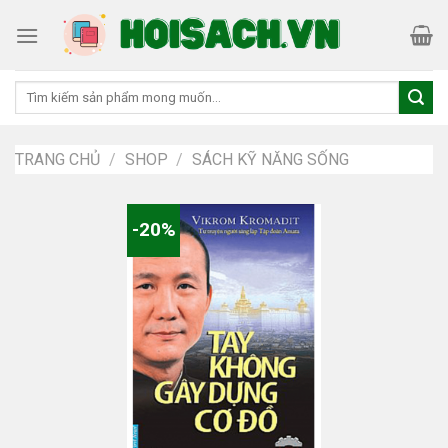
Skip
to
content
Tìm
kiếm:
TRANG CHỦ
/
SHOP
/
SÁCH KỸ NĂNG SỐNG
-20%