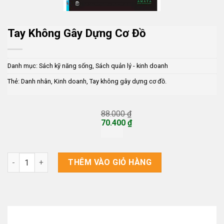
Tay Không Gây Dựng Cơ Đồ
Danh mục:
Sách kỹ năng sống
,
Sách quản lý - kinh doanh
Thẻ:
Danh nhân
,
Kinh doanh
,
Tay không gây dựng cơ đồ.
88.000
₫
Giá
70.400
₫
gốc
Giá
là:
hiện
88.000 ₫.
tại
là:
Tay Không Gây Dựng Cơ Đồ số lượng
THÊM VÀO GIỎ HÀNG
70.400 ₫.