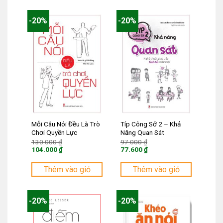
108.800 ₫.
104.000 ₫.
-20%
-20%
Mỗi Câu Nói Đều Là Trò
Típ Công Sở 2 – Khả
Chơi Quyền Lực
Năng Quan Sát
Giá
Giá
130.000
₫
97.000
₫
gốc
gốc
104.000
₫
77.600
₫
là:
là:
Giá
Giá
130.000 ₫.
97.000 ₫.
hiện
hiện
tại
tại
Thêm vào giỏ
Thêm vào giỏ
là:
là:
104.000 ₫.
77.600 ₫.
-20%
-20%