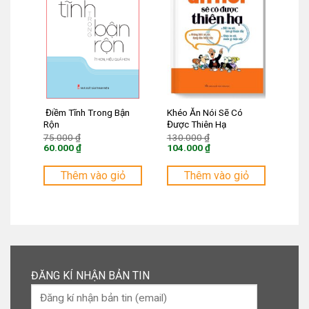
Điềm Tĩnh Trong Bận
Khéo Ăn Nói Sẽ Có
Rộn
Được Thiên Hạ
Giá
Giá
75.000
₫
130.000
₫
gốc
gốc
60.000
₫
104.000
₫
là:
là:
Giá
Giá
75.000 ₫.
130.000 ₫.
hiện
hiện
tại
tại
Thêm vào giỏ
Thêm vào giỏ
là:
là:
60.000 ₫.
104.000 ₫.
ĐĂNG KÍ NHẬN BẢN TIN