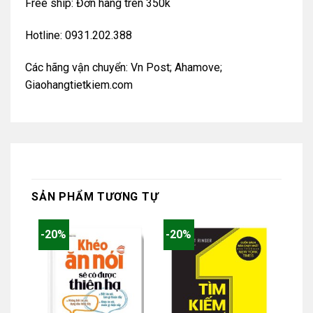
Free ship: Đơn hàng trên 350k
Hotline: 0931.202.388
Các hãng vận chuyển: Vn Post; Ahamove;
Giaohangtietkiem.com
SẢN PHẨM TƯƠNG TỰ
-20%
-20%