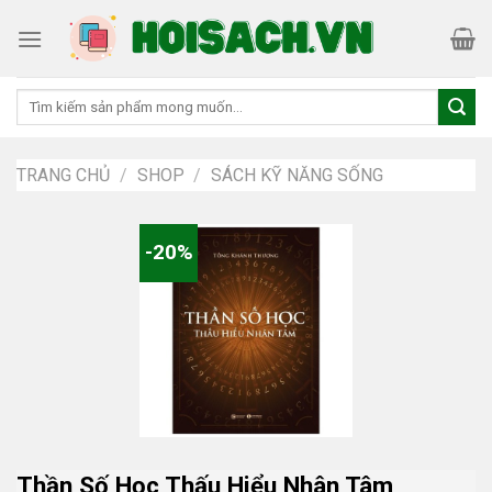
Skip
to
content
Tìm
kiếm:
TRANG CHỦ
/
SHOP
/
SÁCH KỸ NĂNG SỐNG
-20%
Thần Số Học Thấu Hiểu Nhân Tâm