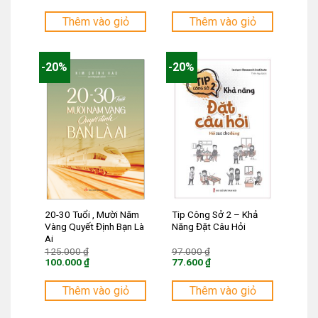
là:
là:
Giá
Giá
92.000 ₫.
88.000 ₫.
hiện
hiện
tại
tại
Thêm vào giỏ
Thêm vào giỏ
là:
là:
73.600 ₫.
70.400 ₫.
-20%
-20%
20-30 Tuổi , Mười Năm
Tip Công Sở 2 – Khả
Vàng Quyết Định Bạn Là
Năng Đặt Câu Hỏi
Ai
Giá
Giá
125.000
₫
97.000
₫
gốc
gốc
100.000
₫
77.600
₫
là:
là:
Giá
Giá
125.000 ₫.
97.000 ₫.
hiện
hiện
tại
tại
Thêm vào giỏ
Thêm vào giỏ
là:
là:
100.000 ₫.
77.600 ₫.