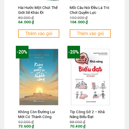
Hài Hước Một Chút Thế
Mỗi Câu Nói Đều Là Trò
Giới Sẽ Khác Đi
Chơi Quyền Lực
Giá
Giá
80.000
₫
130.000
₫
gốc
gốc
64.000
₫
104.000
₫
là:
là:
Giá
Giá
80.000 ₫.
130.000 ₫.
hiện
hiện
tại
tại
Thêm vào giỏ
Thêm vào giỏ
là:
là:
64.000 ₫.
104.000 ₫.
-20%
-20%
Không Còn Đường Lui
Tip Công Sở 2 – Khả
Mới Có Thành Công
Năng Biểu Đạt
Giá
Giá
92.000
₫
88.000
₫
gốc
gốc
73.600
₫
70.400
₫