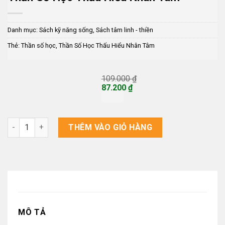
Danh mục:
Sách kỹ năng sống
,
Sách tâm linh - thiền
Thẻ:
Thần số học
,
Thần Số Học Thấu Hiểu Nhân Tâm
109.000
₫
Giá
87.200
₫
gốc
Giá
là:
hiện
109.000 ₫.
tại
là:
Thần Số Học Thấu Hiểu Nhân Tâm số lượng
THÊM VÀO GIỎ HÀNG
87.200 ₫.
MÔ TẢ