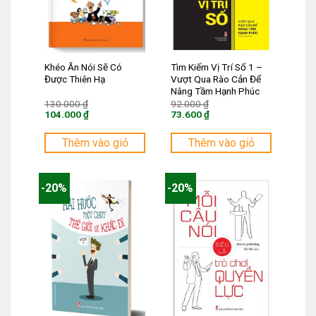
Khéo Ăn Nói Sẽ Có
Tìm Kiếm Vị Trí Số 1 –
Được Thiên Hạ
Vượt Qua Rào Cản Để
Nâng Tầm Hạnh Phúc
Giá
Giá
130.000
₫
92.000
₫
gốc
gốc
104.000
₫
73.600
₫
là:
là:
Giá
Giá
130.000 ₫.
92.000 ₫.
hiện
hiện
tại
tại
Thêm vào giỏ
Thêm vào giỏ
là:
là:
104.000 ₫.
73.600 ₫.
-20%
-20%