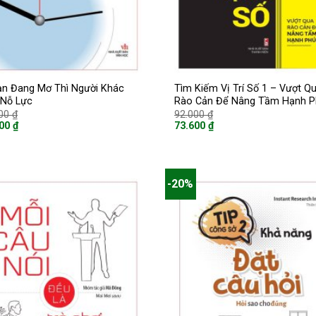
ạn Đang Mơ Thì Người Khác
Tìm Kiếm Vị Trí Số 1 – Vượt Q
 Nỗ Lực
Rào Cản Để Nâng Tầm Hạnh P
Giá
Giá
000
₫
92.000
₫
gốc
gốc
800
₫
73.600
₫
là:
là:
Giá
136.000 ₫.
92.000 ₫.
hiện
tại
là:
00 ₫.
73.600 ₫.
-20%