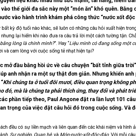
nguyên liệu khác nhau như sức mạnh, tài năng, niềm 
p vào thế giới đa sắc này một “món ăn” khó quên. Bằng 
 bước vào hành trình khám phá công thức “nước xốt độc
y bất kỳ độ tuổi nào khác, sẽ luôn có những câu hỏi xuất hiện tro
n nhưng lại hiếm khi nào đưa ra câu trả lời một cách tường tận. C
 bằng lòng là chính mình?
”. Hay “
Liệu mình có đang sống một cu
lời và cam lòng với cuộc sống tẻ nhạt hiện tại?
mở đầu bằng hồi ức về câu chuyện “bất tỉnh giữa trời” c
úp anh nhận ra một sự thật đơn giản. Nhưng khiến anh p
 “
Khi chúng ta ở tuổi đôi mươi, điều quan trọng không phả
 đó, mà là chúng ta phải thích ứng, thay đổi và phát tr
các phần tiếp theo, Paul Angone đặt ra lần lượt 101 câu h
an trọng của việc đặt câu hỏi đó trong cuộc sống. Và để
sách đều có sự liền mạch và liên quan đến các khái niệm và hình ả
ành, Sự nghiệp, Quan hệ,
và
Món-nước-xốt-độc-đáo
. Với mỗi câu