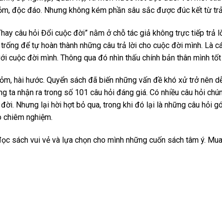
ỏm, độc đáo. Nhưng không kém phần sâu sắc được đúc kết từ trả
hay câu hỏi Đổi cuộc đời” nằm ở chỗ tác giả không trực tiếp trả l
trống để tự hoàn thành những câu trả lời cho cuộc đời mình. Là c
với cuộc đời mình. Thông qua đó nhìn thấu chính bản thân mình tốt
ỏm, hài hước. Quyển sách đã biến những vấn đề khó xử trở nên dễ 
ng ta nhận ra trong số 101 câu hỏi đáng giá. Có nhiều câu hỏi chú
đời. Nhưng lại hời hợt bỏ qua, trong khi đó lại là những câu hỏi 
o chiêm nghiệm.
ọc sách vui vẻ và lựa chọn cho mình những cuốn sách tâm ý. Mua