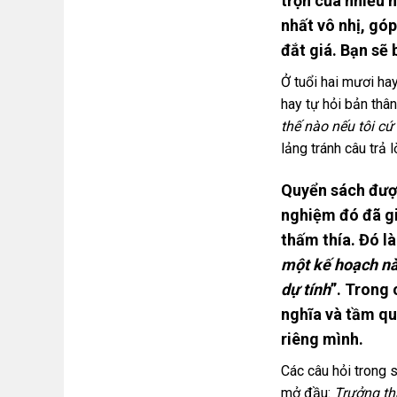
trộn của nhiều 
nhất vô nhị, gó
đắt giá. Bạn sẽ
Ở tuổi hai mươi ha
hay tự hỏi bản thâ
thế nào nếu tôi cứ
lảng tránh câu trả 
Quyển sách được 
nghiệm đó đã gi
thấm thía. Đó là
một kế hoạch nào
dự tính
”. Trong 
nghĩa và tầm qu
riêng mình.
Các câu hỏi trong 
mở đầu:
Trưởng th