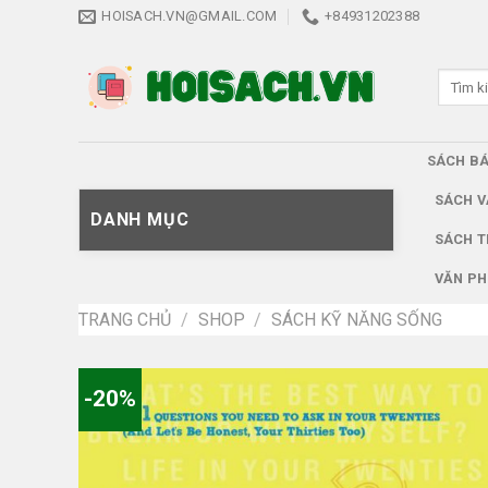
Skip
HOISACH.VN@GMAIL.COM
+84931202388
to
content
Tìm
kiếm:
SÁCH B
SÁCH V
DANH MỤC
SÁCH T
VĂN PH
TRANG CHỦ
/
SHOP
/
SÁCH KỸ NĂNG SỐNG
-20%