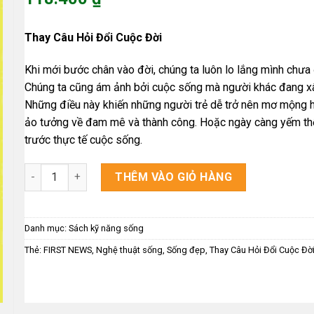
là:
Giá
148.000 ₫.
hiện
Thay Câu Hỏi Đổi Cuộc Đời
tại
là:
Khi mới bước chân vào đời, chúng ta luôn lo lắng mình chưa 
118.400 ₫.
Chúng ta cũng ám ảnh bởi cuộc sống mà người khác đang x
Những điều này khiến những người trẻ dễ trở nên mơ mộng 
ảo tưởng về đam mê và thành công. Hoặc ngày càng yếm thế,
trước thực tế cuộc sống.
Thay Câu Hỏi Đổi Cuộc Đời số lượng
THÊM VÀO GIỎ HÀNG
Danh mục:
Sách kỹ năng sống
Thẻ:
FIRST NEWS
,
Nghệ thuật sống
,
Sống đẹp
,
Thay Câu Hỏi Đổi Cuộc Đờ