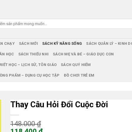
ÁN CHẠY
SÁCH MỚI
SÁCH KỸ NĂNG SỐNG
SÁCH QUẢN LÝ – KINH 
ĂN HỌC
SÁCH THIẾU NHI
SÁCH MẸ VÀ BÉ – GIÁO DỤC CON
RIẾT HỌC – LỊCH SỬ, TÔN GIÁO
SÁCH QUÝ HIẾM
ÒNG PHẨM – DỤNG CỤ HỌC TẬP
ĐỒ CHƠI TRẺ EM
Thay Câu Hỏi Đổi Cuộc Đời
Giá
148.000
₫
gốc
118.400
₫