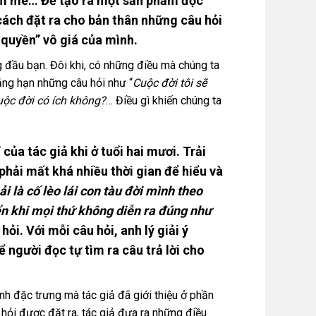
đam mê… Để tạo ra một sản phẩm độc
cách đặt ra cho bản thân những câu hỏi
 quyền” vô giá của mình.
ng đầu bạn. Đôi khi, có những điều mà chúng ta
hẳng hạn những câu hỏi như “
Cuộc đời tôi sẽ
ộc đời có ích không?
… Điều gì khiến chúng ta
ủa tác giả khi ở tuổi hai mươi. Trải
hải mất khá nhiều thời gian để hiểu và
i là cố lèo lái con tàu đời mình theo
iển khi mọi thứ không diễn ra đúng như
ỏi. Với mỗi câu hỏi, anh lý giải ý
 người đọc tự tìm ra câu trả lời cho
nh đặc trưng mà tác giả đã giới thiệu ở phần
 hỏi được đặt ra, tác giả đưa ra những điều