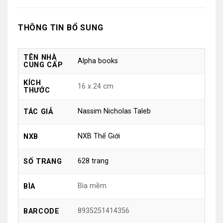
THÔNG TIN BỔ SUNG
TÊN NHÀ
Alpha books
CUNG CẤP
KÍCH
16 x 24 cm
THƯỚC
Nassim Nicholas Taleb
TÁC GIẢ
NXB Thế Giới
NXB
628 trang
SỐ TRANG
Bìa mềm
BÌA
8935251414356
BARCODE