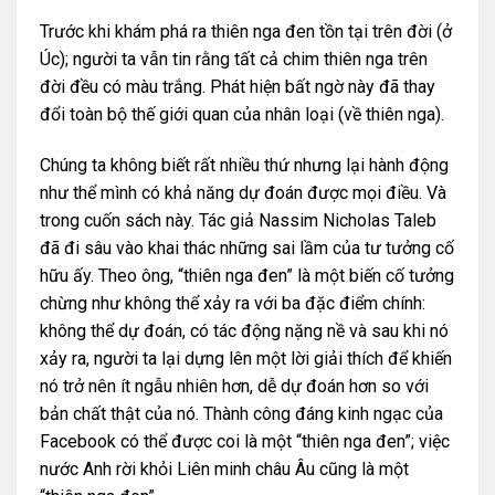
Trước khi khám phá ra thiên nga đen tồn tại trên đời (ở
Úc); người ta vẫn tin rằng tất cả chim thiên nga trên
đời đều có màu trắng. Phát hiện bất ngờ này đã thay
đổi toàn bộ thế giới quan của nhân loại (về thiên nga).
Chúng ta không biết rất nhiều thứ nhưng lại hành động
như thể mình có khả năng dự đoán được mọi điều. Và
trong cuốn sách này. Tác giả Nassim Nicholas Taleb
đã đi sâu vào khai thác những sai lầm của tư tưởng cố
hữu ấy. Theo ông, “thiên nga đen” là một biến cố tưởng
chừng như không thể xảy ra với ba đặc điểm chính:
không thể dự đoán, có tác động nặng nề và sau khi nó
xảy ra, người ta lại dựng lên một lời giải thích để khiến
nó trở nên ít ngẫu nhiên hơn, dễ dự đoán hơn so với
bản chất thật của nó. Thành công đáng kinh ngạc của
Facebook có thể được coi là một “thiên nga đen”; việc
nước Anh rời khỏi Liên minh châu Âu cũng là một