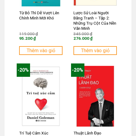
Từ Bỏ Thì Dễ Vượt Lên
Lược Sử Loài Người
Chính Mình Mới Khó
Bằng Tranh – Tập 2:
Những Trụ Cột Của Nền
Văn Minh
Giá
Giá
119.000
₫
345.000
₫
gốc
gốc
95.200
₫
276.000
₫
là:
là:
Giá
Giá
119.000 ₫.
345.000 ₫.
hiện
hiện
tại
tại
Thêm vào giỏ
Thêm vào giỏ
là:
là:
95.200 ₫.
276.000 ₫.
-20%
-20%
Trí Tuệ Cảm Xúc
Thuật Lãnh Đạo