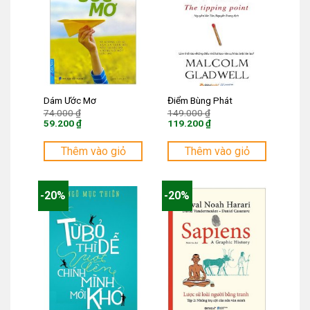
Dám Ước Mơ
Điểm Bùng Phát
Giá
Giá
74.000
₫
149.000
₫
gốc
gốc
59.200
₫
119.200
₫
là:
là:
Giá
Giá
74.000 ₫.
149.000 ₫.
hiện
hiện
tại
tại
Thêm vào giỏ
Thêm vào giỏ
là:
là:
59.200 ₫.
119.200 ₫.
-20%
-20%