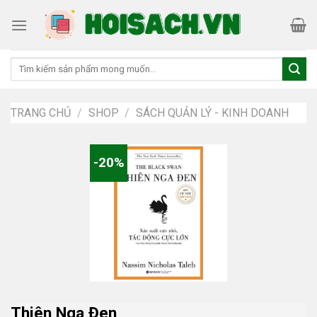
Skip
to
content
Tìm
kiếm:
TRANG CHỦ
/
SHOP
/
SÁCH QUẢN LÝ - KINH DOANH
-20%
Thiên Nga Đen