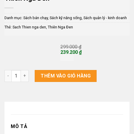
Danh mục:
Sách bán chạy
,
Sách kỹ năng sống
,
Sách quản lý - kinh doanh
Thẻ:
Sach Thien nga den
,
Thiên Nga Đen
299.000
₫
Giá
239.200
₫
gốc
Giá
là:
hiện
299.000 ₫.
tại
là:
Thiên Nga Đen số lượng
THÊM VÀO GIỎ HÀNG
239.200 ₫.
MÔ TẢ