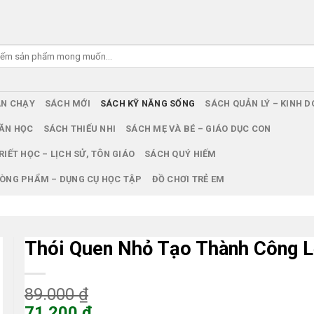
ÁN CHẠY
SÁCH MỚI
SÁCH KỸ NĂNG SỐNG
SÁCH QUẢN LÝ – KINH 
ĂN HỌC
SÁCH THIẾU NHI
SÁCH MẸ VÀ BÉ – GIÁO DỤC CON
RIẾT HỌC – LỊCH SỬ, TÔN GIÁO
SÁCH QUÝ HIẾM
ÒNG PHẨM – DỤNG CỤ HỌC TẬP
ĐỒ CHƠI TRẺ EM
Thói Quen Nhỏ Tạo Thành Công 
Giá
89.000
₫
gốc
71.200
₫