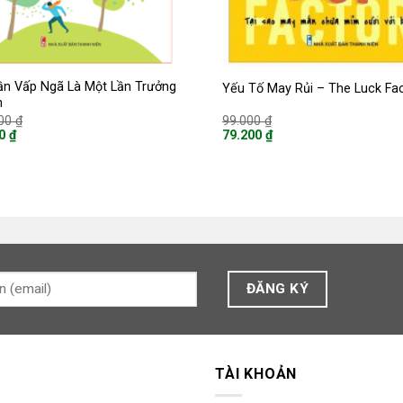
ần Vấp Ngã Là Một Lần Trưởng
Yếu Tố May Rủi – The Luck Fa
h
Giá
Giá
000
₫
99.000
₫
gốc
gốc
00
₫
79.200
₫
là:
là:
Giá
120.000 ₫.
99.000 ₫.
hiện
tại
là:
 ₫.
79.200 ₫.
TÀI KHOẢN