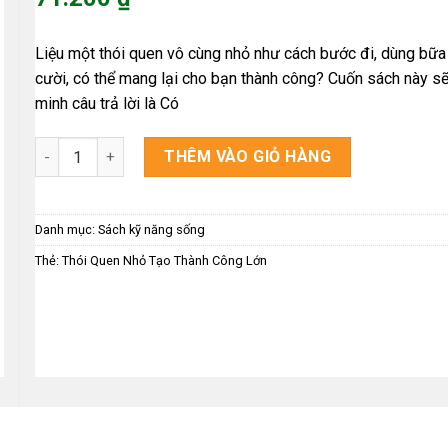
là:
Giá
89.000 ₫.
hiện
Liệu một thói quen vô cùng nhỏ như cách bước đi, dùng bữa
tại
cười, có thể mang lại cho bạn thành công? Cuốn sách này s
là:
minh câu trả lời là Có
71.200 ₫.
Thói Quen Nhỏ Tạo Thành Công Lớn số lượng
THÊM VÀO GIỎ HÀNG
Danh mục:
Sách kỹ năng sống
Thẻ:
Thói Quen Nhỏ Tạo Thành Công Lớn