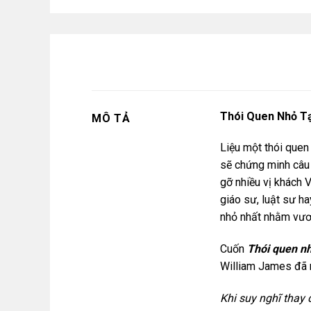
Thói Quen Nhỏ T
MÔ TẢ
Liệu một thói quen
sẽ chứng minh câu 
gỡ nhiều vị khách V
giáo sư, luật sư h
nhỏ nhất nhằm vươ
Cuốn
Thói quen nh
William James đã 
Khi suy nghĩ thay 