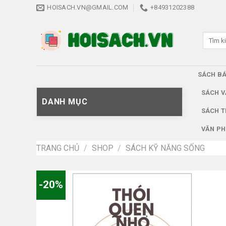
Skip
HOISACH.VN@GMAIL.COM
+84931202388
to
content
Tìm
kiếm:
SÁCH B
SÁCH V
DANH MỤC
SÁCH T
VĂN PH
TRANG CHỦ
/
SHOP
/
SÁCH KỸ NĂNG SỐNG
-20%