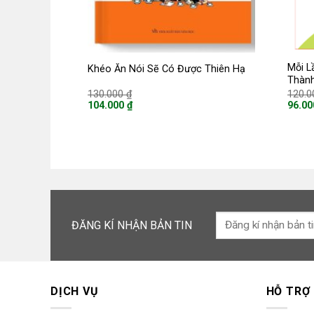
Mỗi L
Khéo Ăn Nói Sẽ Có Được Thiên Hạ
Thàn
Giá
130.000
₫
120.
gốc
104.000
₫
96.0
là:
Giá
Giá
130.000 ₫.
hiện
hiện
tại
tại
là:
là:
104.000 ₫.
96.000
ĐĂNG KÍ NHẬN BẢN TIN
DỊCH VỤ
HỖ TRỢ