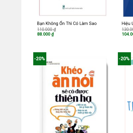
Bạn Không Ổn Thì Có Làm Sao
Hiệu 
Giá
110.000
₫
130.
gốc
88.000
₫
104.
là:
Giá
Giá
110.000 ₫.
hiện
hiện
tại
tại
là:
là:
88.000 ₫.
104.0
-20%
-20%