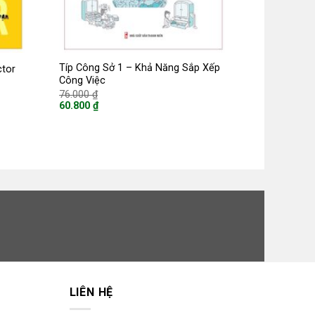
Típ Công Sở 1 – Khả Năng Sắp Xếp
ctor
Công Việc
Giá
76.000
₫
gốc
60.800
₫
là:
Giá
76.000 ₫.
hiện
tại
là:
60.800 ₫.
LIÊN HỆ