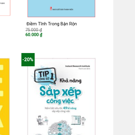
Điềm Tĩnh Trong Bận Rộn
Giá
75.000
₫
gốc
60.000
₫
là:
Giá
75.000 ₫.
hiện
tại
là:
60.000 ₫.
-20%