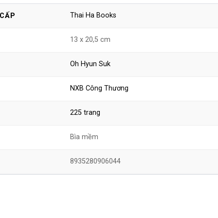
Thai Ha Books
 CẤP
13 x 20,5 cm
Oh Hyun Suk
NXB Công Thương
225 trang
Bìa mềm
8935280906044