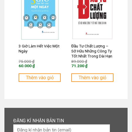
3 Giờ Làm Hết Việc Một
Đầu Tư Chất Lượng –
Ngày
Sở Hữu Những Công Ty
Tốt Nhất Trong Dài Hạn
Giá
Giá
75.000
₫
89.000
₫
gốc
gốc
60.000
₫
71.200
₫
là:
là:
Giá
Giá
75.000 ₫.
89.000 ₫.
hiện
hiện
tại
tại
Thêm vào giỏ
Thêm vào giỏ
là:
là:
60.000 ₫.
71.200 ₫.
ĐĂNG KÍ NHẬN BẢN TIN