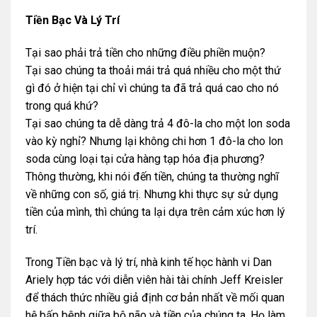
Tiền Bạc Và Lý Trí
Tại sao phải trả tiền cho những điều phiền muộn?
Tại sao chúng ta thoải mái trả quá nhiều cho một thứ
gì đó ở hiện tại chỉ vì chúng ta đã trả quá cao cho nó
trong quá khứ?
Tại sao chúng ta dễ dàng trả 4 đô-la cho một lon soda
vào kỳ nghỉ? Nhưng lại không chi hơn 1 đô-la cho lon
soda cùng loại tại cửa hàng tạp hóa địa phương?
Thông thường, khi nói đến tiền, chúng ta thường nghĩ
về những con số, giá trị. Nhưng khi thực sự sử dụng
tiền của mình, thì chúng ta lại dựa trên cảm xúc hơn lý
trí.
Trong Tiền bạc và lý trí, nhà kinh tế học hành vi Dan
Ariely hợp tác với diễn viên hài tài chính Jeff Kreisler
để thách thức nhiều giả định cơ bản nhất về mối quan
hệ bấp bênh giữa bộ não và tiền của chúng ta. Họ làm