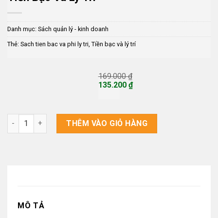
Danh mục:
Sách quản lý - kinh doanh
Thẻ:
Sach tien bac va phi ly tri
,
Tiền bạc và lý trí
169.000
₫
Giá
135.200
₫
gốc
Giá
là:
hiện
169.000 ₫.
tại
là:
Tiền Bạc Và Lý Trí số lượng
THÊM VÀO GIỎ HÀNG
135.200 ₫.
MÔ TẢ