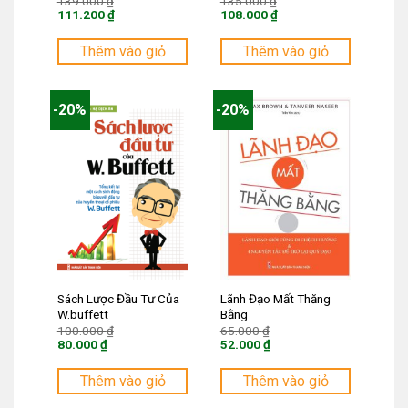
Giá
Giá
139.000
₫
135.000
₫
gốc
gốc
111.200
₫
108.000
₫
là:
là:
Giá
Giá
139.000 ₫.
135.000 ₫.
hiện
hiện
tại
tại
Thêm vào giỏ
Thêm vào giỏ
là:
là:
111.200 ₫.
108.000 ₫.
-20%
-20%
Sách Lược Đầu Tư Của
Lãnh Đạo Mất Thăng
W.buffett
Bằng
Giá
Giá
100.000
₫
65.000
₫
gốc
gốc
80.000
₫
52.000
₫
là:
là:
Giá
Giá
100.000 ₫.
65.000 ₫.
hiện
hiện
tại
tại
Thêm vào giỏ
Thêm vào giỏ
là:
là:
80.000 ₫.
52.000 ₫.