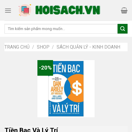
Skip
to
content
Tìm
kiếm:
TRANG CHỦ
/
SHOP
/
SÁCH QUẢN LÝ - KINH DOANH
-20%
Tiền Bạc Và Lý Trí