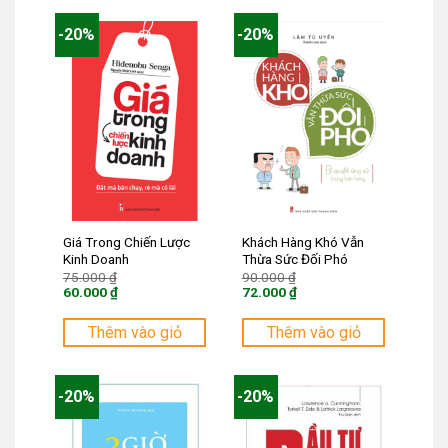
-20%
-20%
Giá Trong Chiến Lược
Khách Hàng Khó Vẫn
Kinh Doanh
Thừa Sức Đối Phó
Giá
Giá
75.000
₫
90.000
₫
gốc
gốc
60.000
₫
72.000
₫
là:
là:
Giá
Giá
75.000 ₫.
90.000 ₫.
hiện
hiện
tại
tại
Thêm vào giỏ
Thêm vào giỏ
là:
là:
60.000 ₫.
72.000 ₫.
-20%
-20%