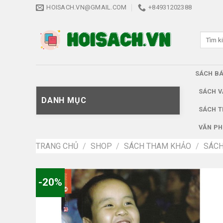
Skip
HOISACH.VN@GMAIL.COM
+84931202388
to
content
Tìm
kiếm:
SÁCH B
SÁCH V
DANH MỤC
SÁCH T
VĂN PH
TRANG CHỦ
/
SHOP
/
SÁCH THAM KHẢO
/
SÁCH
-20%