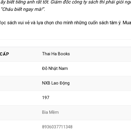
ấy biết tiếng anh rất tốt. Giám đốc công ty sách thì phải giỏi n
i
“Cháu biết ngay mà!”.
ọc sách vui vẻ và lựa chọn cho mình những cuốn sách tâm ý. Mua
Thai Ha Books
 CẤP
Đỗ Nhật Nam
NXB Lao Động
197
Bìa Mềm
8936037711348