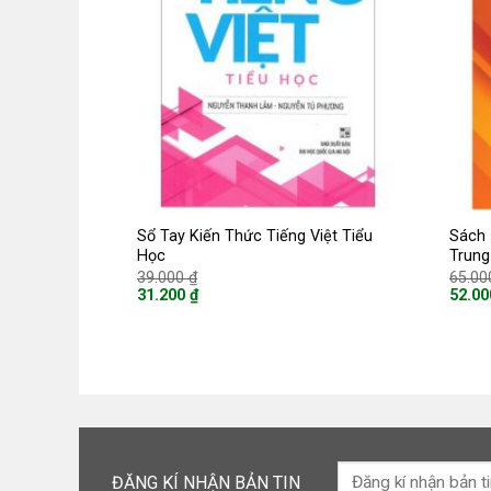
Sổ Tay Kiến Thức Tiếng Việt Tiểu
Sách 
Học
Trung
Giá
39.000
₫
65.0
gốc
31.200
₫
52.0
là:
Giá
Giá
39.000 ₫.
hiện
hiện
tại
tại
là:
là:
31.200 ₫.
52.000
ĐĂNG KÍ NHẬN BẢN TIN