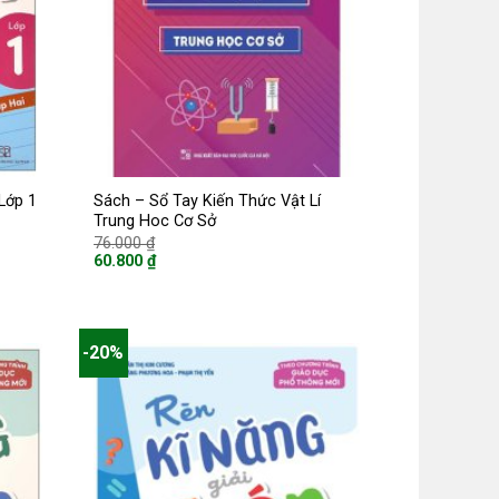
Lớp 1
Sách – Sổ Tay Kiến Thức Vật Lí
Trung Hoc Cơ Sở
Giá
76.000
₫
gốc
60.800
₫
là:
Giá
76.000 ₫.
hiện
tại
là:
60.800 ₫.
-20%