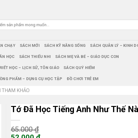
ÁN CHẠY
SÁCH MỚI
SÁCH KỸ NĂNG SỐNG
SÁCH QUẢN LÝ – KINH 
ĂN HỌC
SÁCH THIẾU NHI
SÁCH MẸ VÀ BÉ – GIÁO DỤC CON
RIẾT HỌC – LỊCH SỬ, TÔN GIÁO
SÁCH QUÝ HIẾM
ÒNG PHẨM – DỤNG CỤ HỌC TẬP
ĐỒ CHƠI TRẺ EM
 THAM KHẢO
Tớ Đã Học Tiếng Anh Như Thế N
Giá
65.000
₫
gốc
52.000
₫