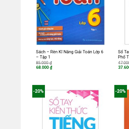
Sách – Rèn Kĩ Năng Giải Toán Lớp 6
Sổ Ta
– Tập 1
Phổ 
Giá
85.000
₫
47.0
gốc
68.000
₫
37.6
là:
Giá
Giá
85.000 ₫.
hiện
hiện
tại
tại
là:
là:
68.000 ₫.
37.600
-20%
-20%