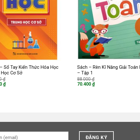
– Sổ Tay Kiến Thức Hóa Học
Sách – Rèn Kĩ Năng Giải Toán 
 Học Cơ Sở
– Tập 1
Giá
Giá
00
₫
88.000
₫
gốc
gốc
00
₫
70.400
₫
là:
là:
Giá
65.000 ₫.
88.000 ₫.
hiện
tại
là:
 ₫.
70.400 ₫.