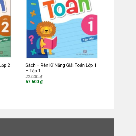
Lớp 2
Sách – Rèn Kĩ Năng Giải Toán Lớp 1
– Tập 1
Giá
72.000
₫
gốc
57.600
₫
là:
Giá
72.000 ₫.
hiện
tại
là:
57.600 ₫.