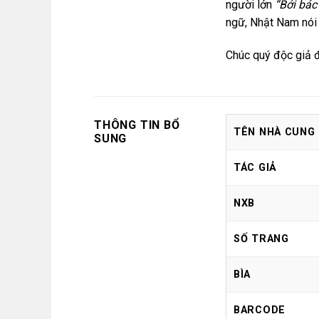
người lớn
“Bởi bác 
ngữ, Nhật Nam nó
Chúc quý độc giả đ
THÔNG TIN BỔ
TÊN NHÀ CUNG
SUNG
TÁC GIẢ
NXB
SỐ TRANG
BÌA
BARCODE