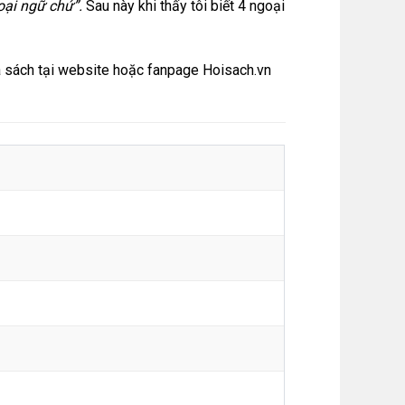
goại ngữ chứ”.
Sau này khi thấy tôi biết 4 ngoại
 sách tại
website
hoặc
fanpage Hoisach.vn