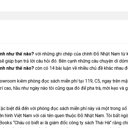
Anh như thế nào?
với những ghi chép của chính Đỗ Nhật Nam từ k
sẽ giúp bạn trả lời câu hỏi đó. Bên cạnh những câu chuyện dí dỏ
Anh như thế nào?
còn có 14 bài luận về nhiều chủ đề khác nhau đư
wroom kiêm phòng đọc sách miễn phí tại 119, C5, ngay trên mặt
rí cao, hầu như ngày nào tôi cũng qua đó để pha trà, mời kẹo và g
đặc biệt đã đến với phòng đọc sách miễn phí này và một trong số
yền hình Việt Nam với cái tên quen thuộc Đỗ Nhật Nam. Tôi bất ngờ
Books “Cháu có biết ai là giám đốc công ty sách Thái Hà” rằng chín