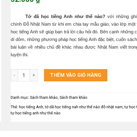
là:
Giá
65.000 ₫.
hiện
Tớ đã học tiếng Anh như thế nào?
với những ghi
tại
chính Đỗ Nhật Nam từ khi em chia tay mẫu giáo, vào lớp một 
là:
học tiếng Anh sẽ giúp bạn trả lời câu hỏi đó. Bên cạnh những
52.000 ₫.
dí dỏm, những phương pháp học tiếng Anh đặc biệt, cuốn sách
bài luận về nhiều chủ đề khác nhau được Nhật Nam viết trong
luyện thi.
Tớ Đã Học Tiếng Anh Như Thế Nào? số lượng
THÊM VÀO GIỎ HÀNG
Danh mục:
Sách tham khảo
,
Sách tham khảo
Thẻ:
học tiếng Anh
,
tớ dã học tiếng nah như thế nào đỗ nhật nam
,
tự học 
tự học tiếng anh như thế nào