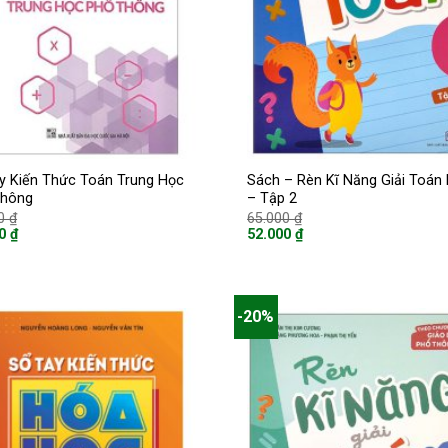
y Kiến Thức Toán Trung Học
Sách – Rèn Kĩ Năng Giải Toán 
Thông
– Tập 2
Giá
Giá
00
₫
65.000
₫
gốc
gốc
00
₫
52.000
₫
là:
là:
Giá
47.000 ₫.
65.000 ₫.
hiện
tại
là:
 ₫.
52.000 ₫.
-20%