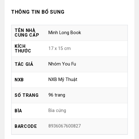
THÔNG TIN BỔ SUNG
TÊN NHÀ
Minh Long Book
CUNG CẤP
KÍCH
17 x 15 cm
THƯỚC
Nhóm You Fu
TÁC GIẢ
NXB Mỹ Thuật
NXB
96 trang
SỐ TRANG
Bìa cứng
BÌA
8936067600827
BARCODE