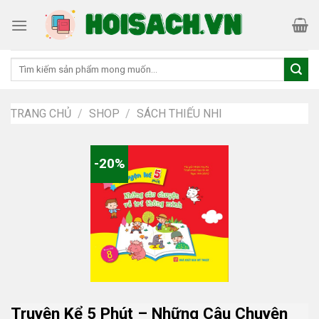
Skip
to
content
Tìm
kiếm:
TRANG CHỦ
/
SHOP
/
SÁCH THIẾU NHI
-20%
Truyện Kể 5 Phút – Những Câu Chuyện