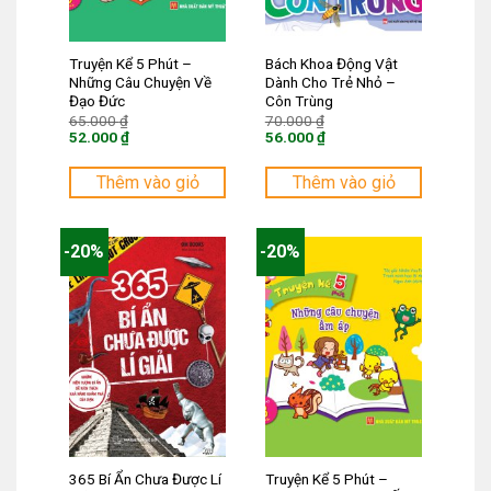
Truyện Kể 5 Phút –
Bách Khoa Động Vật
Những Câu Chuyện Về
Dành Cho Trẻ Nhỏ –
Đạo Đức
Côn Trùng
Giá
Giá
65.000
₫
70.000
₫
gốc
gốc
52.000
₫
56.000
₫
là:
là:
Giá
Giá
65.000 ₫.
70.000 ₫.
hiện
hiện
tại
tại
Thêm vào giỏ
Thêm vào giỏ
là:
là:
52.000 ₫.
56.000 ₫.
-20%
-20%
365 Bí Ẩn Chưa Được Lí
Truyện Kể 5 Phút –