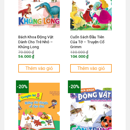
Bách Khoa Động Vật
Cuốn Sách Đầu Tiên
Dành Cho Trẻ Nhỏ –
Của Tớ – Truyện Cổ
Khủng Long
Grimm
Giá
Giá
70.000
₫
130.000
₫
gốc
gốc
56.000
₫
104.000
₫
là:
là:
Giá
Giá
70.000 ₫.
130.000 ₫.
hiện
hiện
tại
tại
Thêm vào giỏ
Thêm vào giỏ
là:
là:
56.000 ₫.
104.000 ₫.
-20%
-20%