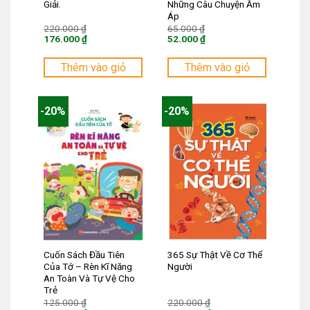
Giải.
Những Câu Chuyện Ấm
Áp
Giá
Giá
220.000
₫
65.000
₫
gốc
gốc
176.000
₫
52.000
₫
là:
là:
Giá
Giá
220.000 ₫.
65.000 ₫.
hiện
hiện
tại
tại
Thêm vào giỏ
Thêm vào giỏ
là:
là:
176.000 ₫.
52.000 ₫.
-20%
-20%
Cuốn Sách Đầu Tiên
365 Sự Thật Về Cơ Thể
Của Tớ – Rèn Kĩ Năng
Người
An Toàn Và Tự Vệ Cho
Trẻ
Giá
Giá
125.000
₫
220.000
₫