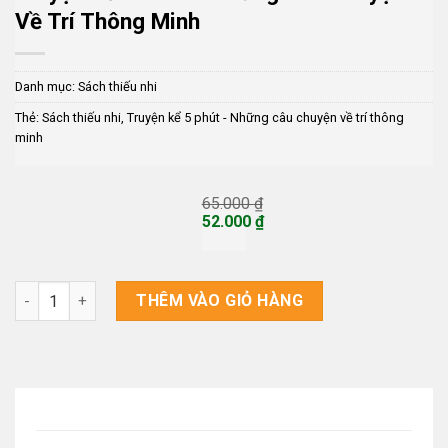
Về Trí Thông Minh
Danh mục:
Sách thiếu nhi
Thẻ:
Sách thiếu nhi
,
Truyện kể 5 phút - Những câu chuyện về trí thông
minh
65.000
₫
Giá
52.000
₫
gốc
Giá
là:
hiện
65.000 ₫.
tại
là:
Truyện kể 5 phút - Những câu chuyện về trí thông minh số lượ
THÊM VÀO GIỎ HÀNG
52.000 ₫.