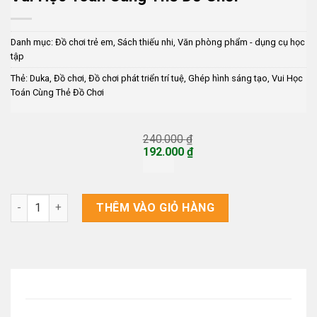
Danh mục:
Đồ chơi trẻ em
,
Sách thiếu nhi
,
Văn phòng phẩm - dụng cụ học
tập
Thẻ:
Duka
,
Đồ chơi
,
Đồ chơi phát triển trí tuệ
,
Ghép hình sáng tạo
,
Vui Học
Toán Cùng Thẻ Đồ Chơi
240.000
₫
Giá
192.000
₫
gốc
Giá
là:
hiện
240.000 ₫.
tại
là:
Vui Học Toán Cùng Thẻ Đồ Chơi số lượng
THÊM VÀO GIỎ HÀNG
192.000 ₫.