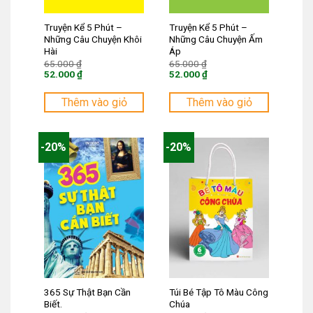
Truyện Kể 5 Phút –
Truyện Kể 5 Phút –
Những Câu Chuyện Khôi
Những Câu Chuyện Ấm
Hài
Áp
Giá
Giá
65.000
₫
65.000
₫
gốc
gốc
52.000
₫
52.000
₫
là:
là:
Giá
Giá
65.000 ₫.
65.000 ₫.
hiện
hiện
tại
tại
Thêm vào giỏ
Thêm vào giỏ
là:
là:
52.000 ₫.
52.000 ₫.
-20%
-20%
365 Sự Thật Bạn Cần
Túi Bé Tập Tô Màu Công
Biết.
Chúa