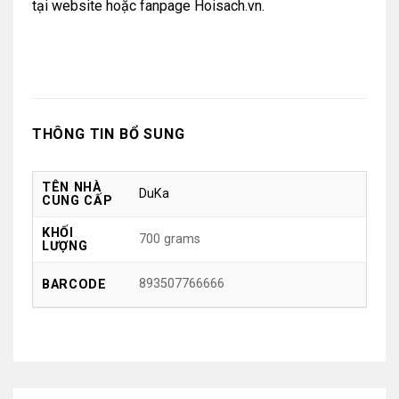
tại
website
hoặc
fanpage Hoisach.vn.
THÔNG TIN BỔ SUNG
TÊN NHÀ
DuKa
CUNG CẤP
KHỐI
700 grams
LƯỢNG
893507766666
BARCODE