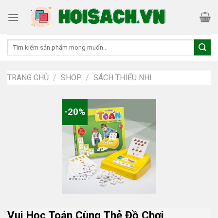
Skip
to
content
Tìm
kiếm:
TRANG CHỦ
/
SHOP
/
SÁCH THIẾU NHI
-20%
Vui Học Toán Cùng Thẻ Đồ Chơi