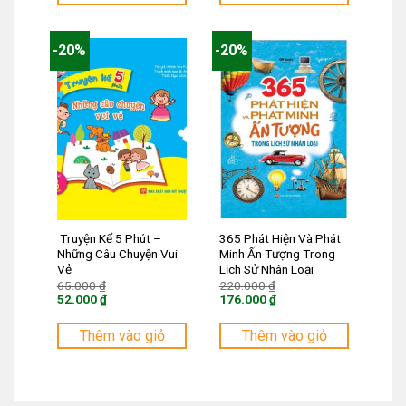
là:
là:
176.000 ₫.
52.000 ₫.
-20%
-20%
Truyện Kể 5 Phút –
365 Phát Hiện Và Phát
Những Câu Chuyện Vui
Minh Ấn Tượng Trong
Vẻ
Lịch Sử Nhân Loại
Giá
Giá
65.000
₫
220.000
₫
gốc
gốc
52.000
₫
176.000
₫
là:
là:
Giá
Giá
65.000 ₫.
220.000 ₫.
hiện
hiện
tại
tại
Thêm vào giỏ
Thêm vào giỏ
là:
là:
52.000 ₫.
176.000 ₫.