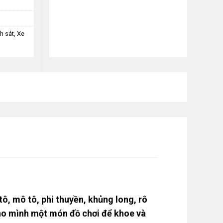
nh sát
,
Xe
ô, mô tô, phi thuyền, khủng long, rô
cho mình một món đồ chơi để khoe và