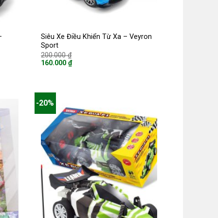
–
Siêu Xe Điều Khiển Từ Xa – Veyron
Sport
Giá
200.000
₫
gốc
160.000
₫
là:
Giá
200.000 ₫.
hiện
tại
là:
160.000 ₫.
-20%