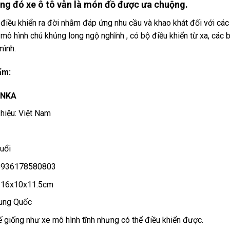
rong đó xe ô tô vẫn là món đồ được ưa chuộng.
iều khiển ra đời nhằm đáp ứng nhu cầu và khao khát đối với các
 mô hình chú khủng long ngộ nghĩnh , có bộ điều khiển từ xa, các 
mình.
ẩm:
INKA
hiệu: Việt Nam
tuổi
8936178580803
: 16x10x11.5cm
rung Quốc
ế giống như xe mô hình tĩnh nhưng có thể điều khiển được.