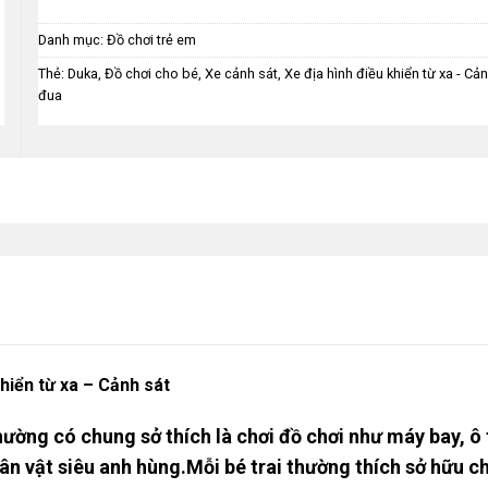
Danh mục:
Đồ chơi trẻ em
Thẻ:
Duka
,
Đồ chơi cho bé
,
Xe cảnh sát
,
Xe địa hình điều khiển từ xa - Cả
đua
khiển từ xa – Cảnh sát
ờng có chung sở thích là chơi đồ chơi như máy bay, ô t
ân vật siêu anh hùng.Mỗi bé trai thường thích sở hữu 