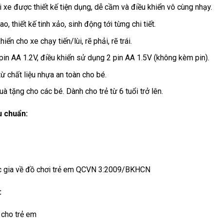
i xe được thiết kế tiện dụng, dễ cầm và điều khiển vô cùng nhạy.
o, thiết kế tinh xảo, sinh động tới từng chi tiết.
iển cho xe chạy tiến/lùi, rẽ phải, rẽ trái.
pin AA 1.2V, điều khiển sử dụng 2 pin AA 1.5V (không kèm pin).
ừ chất liệu nhựa an toàn cho bé.
à tặng cho các bé. Dành cho trẻ từ 6 tuổi trở lên.
u chuẩn:
c gia về đồ chơi trẻ em QCVN 3:2009/BKHCN
:
cho trẻ em