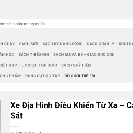
ÁN CHẠY
SÁCH MỚI
SÁCH KỸ NĂNG SỐNG
SÁCH QUẢN LÝ – KINH 
ĂN HỌC
SÁCH THIẾU NHI
SÁCH MẸ VÀ BÉ – GIÁO DỤC CON
RIẾT HỌC – LỊCH SỬ, TÔN GIÁO
SÁCH QUÝ HIẾM
ÒNG PHẨM – DỤNG CỤ HỌC TẬP
ĐỒ CHƠI TRẺ EM
Xe Địa Hình Điều Khiển Từ Xa – 
Sát