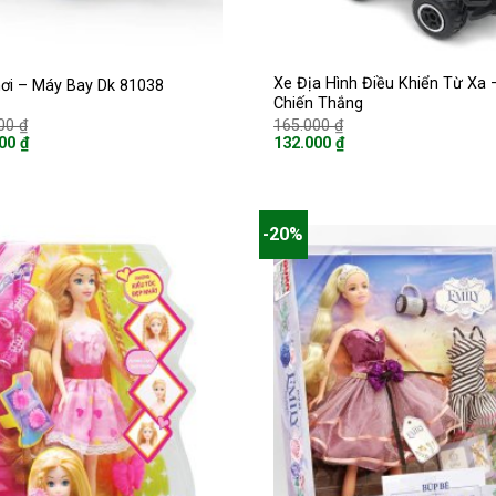
Xe Địa Hình Điều Khiển Từ Xa 
ơi – Máy Bay Dk 81038
Chiến Thắng
Giá
Giá
000
₫
165.000
₫
gốc
gốc
000
₫
132.000
₫
là:
là:
Giá
260.000 ₫.
165.000 ₫.
hiện
tại
là:
00 ₫.
132.000 ₫.
-20%