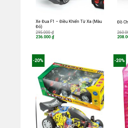
Xe Đua F1 – Điều Khiển Từ Xa (Màu
Đồ Ch
Đỏ)
Giá
295.000
₫
260.
gốc
236.000
₫
208.
là:
Giá
Giá
295.000 ₫.
hiện
hiện
tại
tại
là:
là:
236.000 ₫.
208.0
-20%
-20%