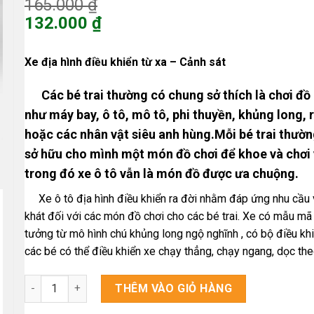
Giá
165.000
₫
gốc
132.000
₫
là:
Giá
165.000 ₫.
hiện
Xe địa hình điều khiển từ xa – Cảnh sát
tại
là:
Các bé trai thường có chung sở thích là chơi đồ 
132.000 ₫.
như máy bay, ô tô, mô tô, phi thuyền, khủng long, 
hoặc các nhân vật siêu anh hùng.Mỗi bé trai thườn
sở hữu cho mình một món đồ chơi để khoe và chơi 
trong đó xe ô tô vẫn là món đồ được ưa chuộng.
Xe ô tô địa hình điều khiển ra đời nhằm đáp ứng nhu cầu 
khát đối với các món đồ chơi cho các bé trai. Xe có mẫu mã
tưởng từ mô hình chú khủng long ngộ nghĩnh , có bộ điều khi
các bé có thể điều khiển xe chạy thẳng, chạy ngang, dọc the
Xe địa hình điều khiển từ xa - Cảnh sát số lượng
THÊM VÀO GIỎ HÀNG