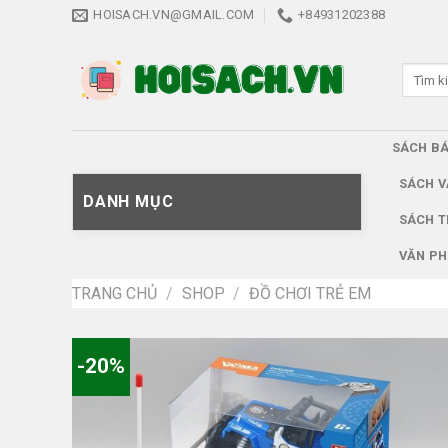
Skip
HOISACH.VN@GMAIL.COM
+84931202388
to
content
Tìm
kiếm:
SÁCH B
SÁCH V
DANH MỤC
SÁCH T
VĂN PH
TRANG CHỦ
/
SHOP
/
ĐỒ CHƠI TRẺ EM
-20%