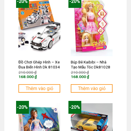
-20%
-20%
Đồ Chơi Ghép Hình – Xe
Búp Bê Kaibibi – Nhà
Đua Biến Hình Dk 81034
Tạo Mẫu Tóc Dk81028
Giá
Giá
210.000
₫
210.000
₫
gốc
gốc
168.000
₫
168.000
₫
là:
là:
Giá
Giá
210.000 ₫.
210.000 ₫.
hiện
hiện
tại
tại
Thêm vào giỏ
Thêm vào giỏ
là:
là:
168.000 ₫.
168.000 ₫.
-20%
-20%