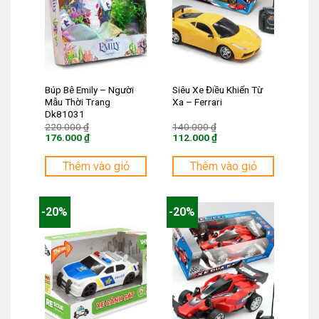
Búp Bê Emily – Người
Siêu Xe Điều Khiển Từ
Mẫu Thời Trang
Xa – Ferrari
Dk81031
Giá
Giá
220.000
₫
140.000
₫
gốc
gốc
176.000
₫
112.000
₫
là:
là:
Giá
Giá
220.000 ₫.
140.000 ₫.
hiện
hiện
tại
tại
Thêm vào giỏ
Thêm vào giỏ
là:
là:
176.000 ₫.
112.000 ₫.
-20%
-20%