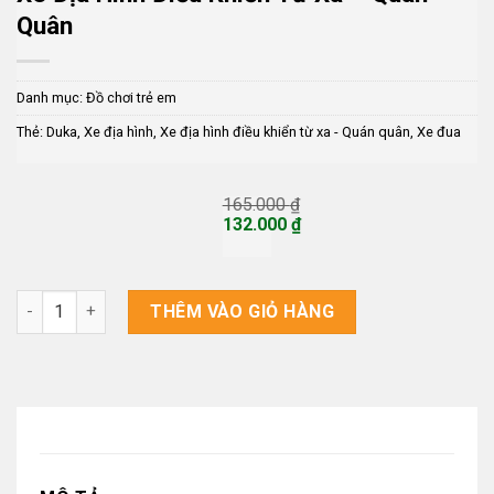
Quân
Danh mục:
Đồ chơi trẻ em
Thẻ:
Duka
,
Xe địa hình
,
Xe địa hình điều khiển từ xa - Quán quân
,
Xe đua
165.000
₫
Giá
132.000
₫
gốc
Giá
là:
hiện
165.000 ₫.
tại
là:
Xe địa hình điều khiển từ xa - Quán quân số lượng
THÊM VÀO GIỎ HÀNG
132.000 ₫.