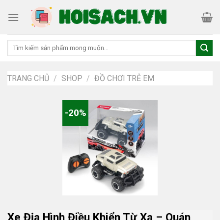
Skip
to
content
Tìm
kiếm:
TRANG CHỦ
/
SHOP
/
ĐỒ CHƠI TRẺ EM
-20%
Xe Địa Hình Điều Khiển Từ Xa – Quán