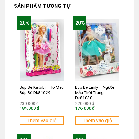
SẢN PHẨM TƯƠNG TỰ
-20%
-20%
Búp Bê Kaibibi – Tô Màu
Búp Bê Emily – Người
Búp Bê Dk81029
Mẫu Thời Trang
Dk81030
Giá
Giá
230.000
₫
220.000
₫
gốc
gốc
184.000
₫
176.000
₫
là:
là:
Giá
Giá
230.000 ₫.
220.000 ₫.
hiện
hiện
tại
tại
Thêm vào giỏ
Thêm vào giỏ
là:
là:
184.000 ₫.
176.000 ₫.