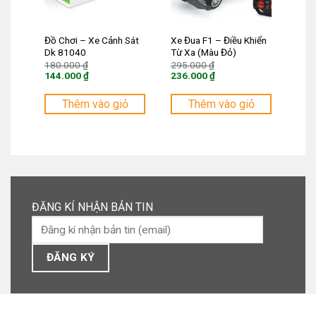
Đồ Chơi – Xe Cảnh Sát
Xe Đua F1 – Điều Khiển
Dk 81040
Từ Xa (Màu Đỏ)
Giá
Giá
180.000
₫
295.000
₫
gốc
gốc
144.000
₫
236.000
₫
là:
là:
Giá
Giá
180.000 ₫.
295.000 ₫.
hiện
hiện
tại
tại
Thêm vào giỏ
Thêm vào giỏ
là:
là:
144.000 ₫.
236.000 ₫.
ĐĂNG KÍ NHẬN BẢN TIN