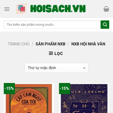
Skip
to
content
Tìm
kiếm:
TRANG CHỦ
/
SẢN PHẨM NXB
/
NXB HỘI NHÀ VĂN
LỌC
-15%
-15%