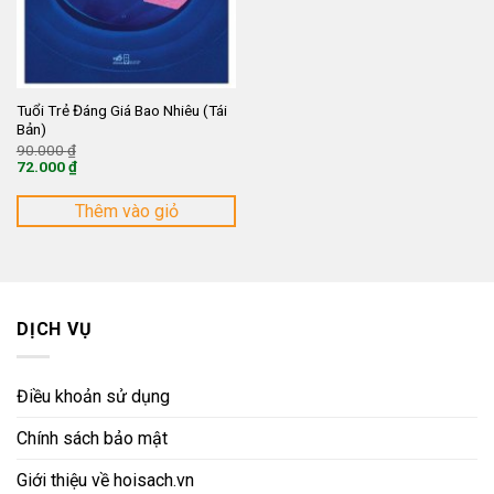
Tuổi Trẻ Đáng Giá Bao Nhiêu (Tái
Bản)
Giá
90.000
₫
gốc
72.000
₫
là:
Giá
90.000 ₫.
hiện
tại
Thêm vào giỏ
là:
72.000 ₫.
DỊCH VỤ
Điều khoản sử dụng
Chính sách bảo mật
Giới thiệu về hoisach.vn