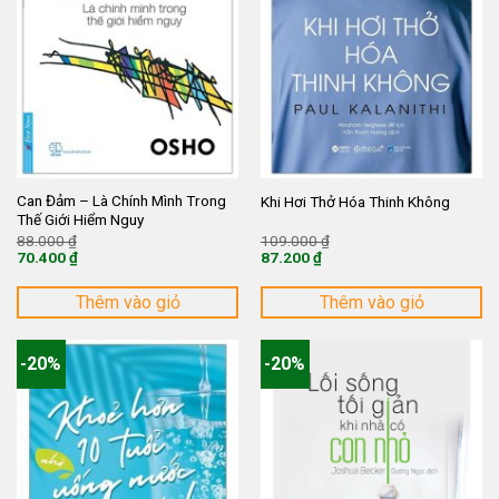
Can Đảm – Là Chính Mình Trong
Khi Hơi Thở Hóa Thinh Không
Thế Giới Hiểm Nguy
Giá
Giá
88.000
₫
109.000
₫
gốc
gốc
70.400
₫
87.200
₫
là:
là:
Giá
Giá
88.000 ₫.
109.000 ₫.
hiện
hiện
tại
tại
Thêm vào giỏ
Thêm vào giỏ
là:
là:
70.400 ₫.
87.200 ₫.
-20%
-20%