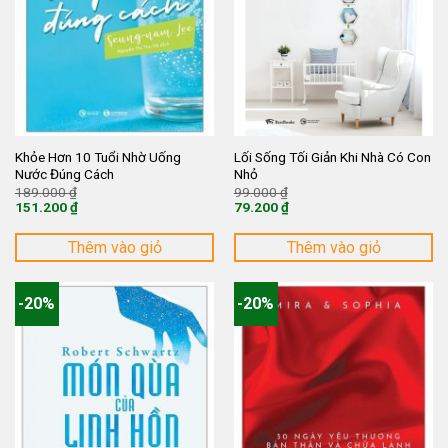
Khỏe Hơn 10 Tuổi Nhờ Uống
Lối Sống Tối Giản Khi Nhà Có Con
Nước Đúng Cách
Nhỏ
Giá
Giá
189.000
₫
99.000
₫
gốc
gốc
151.200
₫
79.200
₫
là:
là:
Giá
Giá
189.000 ₫.
99.000 ₫.
hiện
hiện
tại
tại
Thêm vào giỏ
Thêm vào giỏ
là:
là:
151.200 ₫.
79.200 ₫.
-20%
-20%