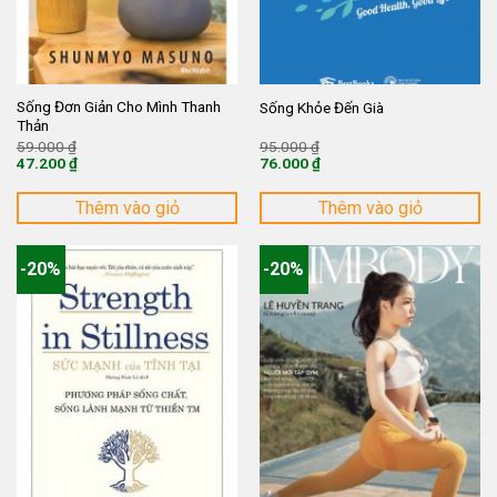
Sống Đơn Giản Cho Mình Thanh
Sống Khỏe Đến Già
Thản
Giá
Giá
59.000
₫
95.000
₫
gốc
gốc
47.200
₫
76.000
₫
là:
là:
Giá
Giá
59.000 ₫.
95.000 ₫.
hiện
hiện
tại
tại
Thêm vào giỏ
Thêm vào giỏ
là:
là:
47.200 ₫.
76.000 ₫.
-20%
-20%