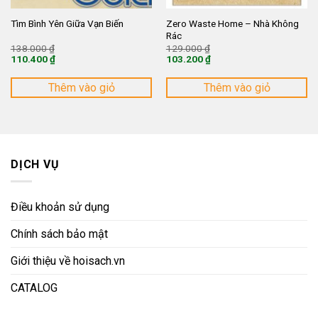
Zero Waste Home – Nhà Không
Tìm Bình Yên Giữa Vạn Biến
Rác
Giá
Giá
138.000
₫
129.000
₫
gốc
gốc
110.400
₫
103.200
₫
là:
là:
Giá
Giá
138.000 ₫.
129.000 ₫.
hiện
hiện
tại
tại
Thêm vào giỏ
Thêm vào giỏ
là:
là:
110.400 ₫.
103.200 ₫.
DỊCH VỤ
Điều khoản sử dụng
Chính sách bảo mật
Giới thiệu về hoisach.vn
CATALOG