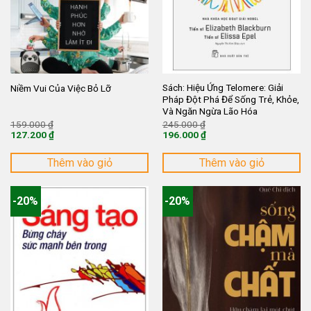
Sách: Hiệu Ứng Telomere: Giải
Niềm Vui Của Việc Bỏ Lỡ
Pháp Đột Phá Để Sống Trẻ, Khỏe,
Và Ngăn Ngừa Lão Hóa
Giá
Giá
159.000
₫
245.000
₫
gốc
gốc
127.200
₫
196.000
₫
là:
là:
Giá
Giá
159.000 ₫.
245.000 ₫.
hiện
hiện
tại
tại
Thêm vào giỏ
Thêm vào giỏ
là:
là:
127.200 ₫.
196.000 ₫.
-20%
-20%