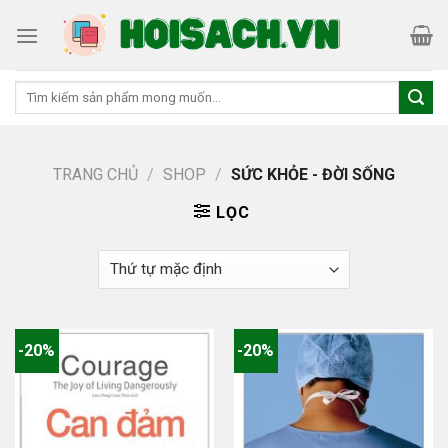
Skip
to
content
Tìm
kiếm:
TRANG CHỦ
/
SHOP
/
SỨC KHỎE - ĐỜI SỐNG
LỌC
-20%
-20%