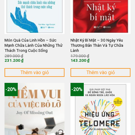
Món Quà Của Linh Hồn – Sức
Nhật Ký Bí Mật – 30 Ngày Yêu
Mạnh Chữa Lành Của Những Thử
Thương Bản Thân Và Tự Chữa
Thách Trong Cuộc Sống
Lành
Giá
Giá
289.000
₫
179.000
₫
gốc
gốc
231.200
₫
143.200
₫
là:
là:
Giá
Giá
289.000 ₫.
179.000 ₫.
hiện
hiện
tại
tại
Thêm vào giỏ
Thêm vào giỏ
là:
là:
231.200 ₫.
143.200 ₫.
-20%
-20%