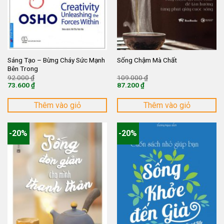
Sáng Tạo – Bừng Cháy Sức Mạnh
Sống Chậm Mà Chất
Bên Trong
Giá
Giá
92.000
₫
109.000
₫
gốc
gốc
73.600
₫
87.200
₫
là:
là:
Giá
Giá
92.000 ₫.
109.000 ₫.
hiện
hiện
tại
tại
Thêm vào giỏ
Thêm vào giỏ
là:
là:
73.600 ₫.
87.200 ₫.
-20%
-20%