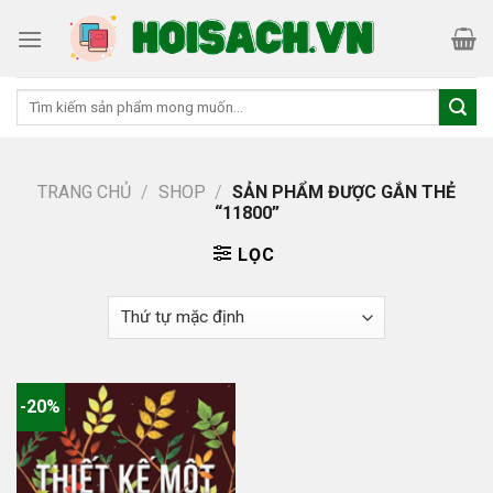
Skip
to
content
Tìm
kiếm:
TRANG CHỦ
/
SHOP
/
SẢN PHẨM ĐƯỢC GẮN THẺ
“11800”
LỌC
-20%