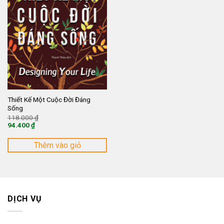
Thiết Kế Một Cuộc Đời Đáng
Sống
Giá
118.000
₫
gốc
94.400
₫
là:
Giá
118.000 ₫.
hiện
tại
Thêm vào giỏ
là:
94.400 ₫.
DỊCH VỤ