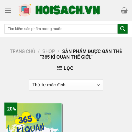
Skip
to
content
Tìm
kiếm:
TRANG CHỦ
/
SHOP
/
SẢN PHẨM ĐƯỢC GẮN THẺ
“365 KÌ QUAN THẾ GIỚI.”
LỌC
-20%