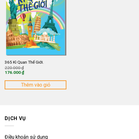
365 Kì Quan Thế Giới.
Giá
220.000
₫
gốc
176.000
₫
là:
Giá
220.000 ₫.
hiện
tại
Thêm vào giỏ
là:
176.000 ₫.
DỊCH VỤ
Điều khoản sử dụng