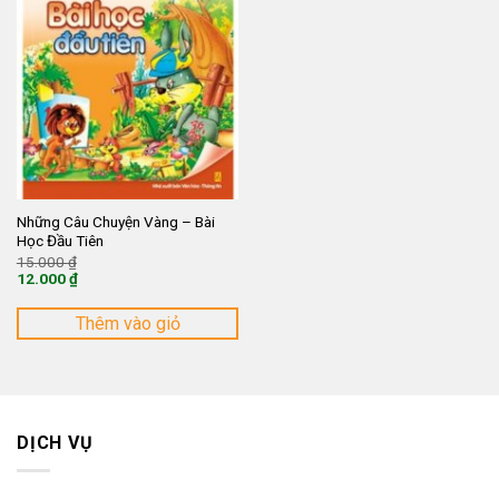
Những Câu Chuyện Vàng – Bài
Học Đầu Tiên
Giá
15.000
₫
gốc
12.000
₫
là:
Giá
15.000 ₫.
hiện
tại
Thêm vào giỏ
là:
12.000 ₫.
DỊCH VỤ