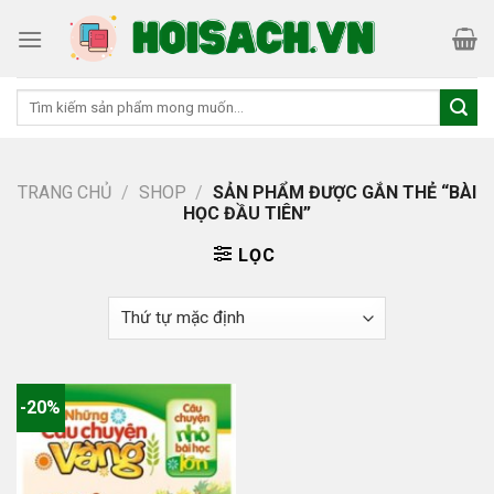
Skip
to
content
Tìm
kiếm:
TRANG CHỦ
/
SHOP
/
SẢN PHẨM ĐƯỢC GẮN THẺ “BÀI
HỌC ĐẦU TIÊN”
LỌC
-20%