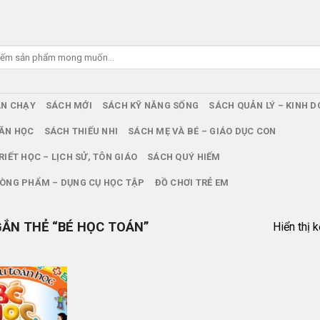
ÁN CHẠY
SÁCH MỚI
SÁCH KỸ NĂNG SỐNG
SÁCH QUẢN LÝ – KINH 
ĂN HỌC
SÁCH THIẾU NHI
SÁCH MẸ VÀ BÉ – GIÁO DỤC CON
RIẾT HỌC – LỊCH SỬ, TÔN GIÁO
SÁCH QUÝ HIẾM
ÒNG PHẨM – DỤNG CỤ HỌC TẬP
ĐỒ CHƠI TRẺ EM
ẮN THẺ “BÉ HỌC TOÁN”
Hiển thị 