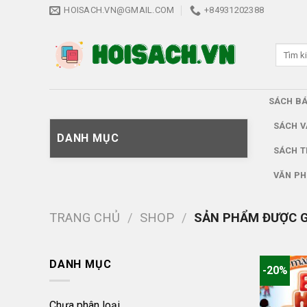
Skip
HOISACH.VN@GMAIL.COM
+84931202388
to
content
Tìm
kiếm:
SÁCH B
SÁCH V
DANH MỤC
SÁCH T
VĂN PH
TRANG CHỦ
/
SHOP
/
SẢN PHẨM ĐƯỢC G
DANH MỤC
-20%
Chưa phân loại