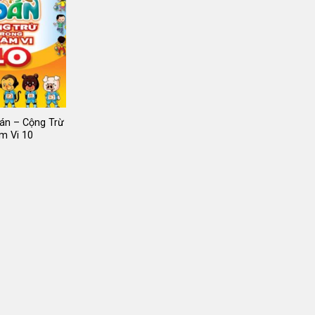
án – Cộng Trừ
m Vi 10
iá
ốc
:
5.000 ₫.