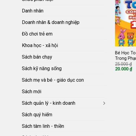
Danh nhân
Doanh nhân & doanh nghiệp
Đồ chơi trẻ em
Khoa học - xã hội
Bé Học To
Sách bán chạy
Trong Phạ
G
25.000
₫
g
Sách kỹ năng sống
20.000
₫
là
Giá
2
hiện
Sách mẹ và bé - giáo dục con
tại
là:
20.000 ₫.
Sách mới
Sách quản lý - kinh doanh
Sách quý hiếm
Sách tâm linh - thiền