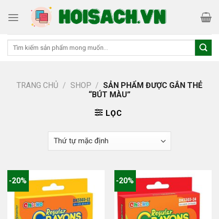
Skip
to
content
Tìm
kiếm:
TRANG CHỦ
/
SHOP
/
SẢN PHẨM ĐƯỢC GẮN THẺ
“BÚT MÀU”
LỌC
-20%
-20%