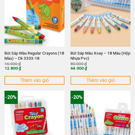
Bút Sáp Màu Regular Crayons (18
Bút Sáp Màu Xoay – 18 Màu (Hộp
Màu) – Dk 3303-18
Nhựa Pvc)
Giá
Giá
16.000
₫
80.000
₫
gốc
gốc
12.800
₫
64.000
₫
là:
là:
Giá
Giá
16.000 ₫.
80.000 ₫.
hiện
hiện
tại
tại
Thêm vào giỏ
Thêm vào giỏ
là:
là:
12.800 ₫.
64.000 ₫.
-20%
-20%