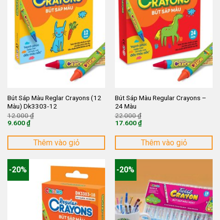
Bút Sáp Màu Reglar Crayons (12
Bút Sáp Màu Regular Crayons –
Màu) Dk3303-12
24 Màu
Giá
Giá
12.000
₫
22.000
₫
gốc
gốc
9.600
₫
17.600
₫
là:
là:
Giá
Giá
12.000 ₫.
22.000 ₫.
hiện
hiện
tại
tại
Thêm vào giỏ
Thêm vào giỏ
là:
là:
9.600 ₫.
17.600 ₫.
-20%
-20%