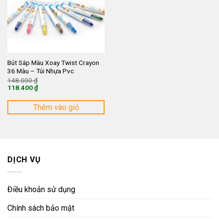
Bút Sáp Màu Xoay Twist Crayon
36 Màu – Túi Nhựa Pvc
Giá
148.000
₫
gốc
118.400
₫
là:
Giá
148.000 ₫.
hiện
tại
Thêm vào giỏ
là:
118.400 ₫.
DỊCH VỤ
Điều khoản sử dụng
Chính sách bảo mật