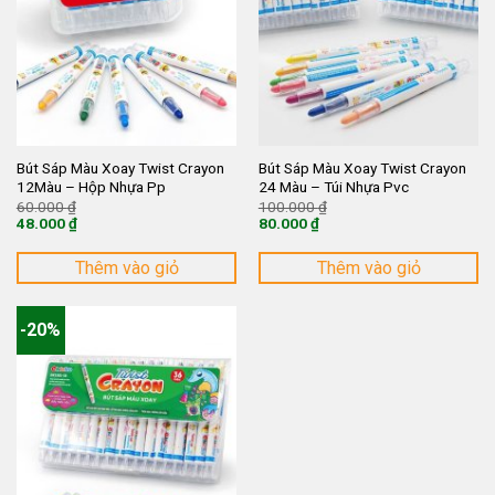
Bút Sáp Màu Xoay Twist Crayon
Bút Sáp Màu Xoay Twist Crayon
12Màu – Hộp Nhựa Pp
24 Màu – Túi Nhựa Pvc
Giá
Giá
60.000
₫
100.000
₫
gốc
gốc
48.000
₫
80.000
₫
là:
là:
Giá
Giá
60.000 ₫.
100.000 ₫.
hiện
hiện
tại
tại
Thêm vào giỏ
Thêm vào giỏ
là:
là:
48.000 ₫.
80.000 ₫.
-20%