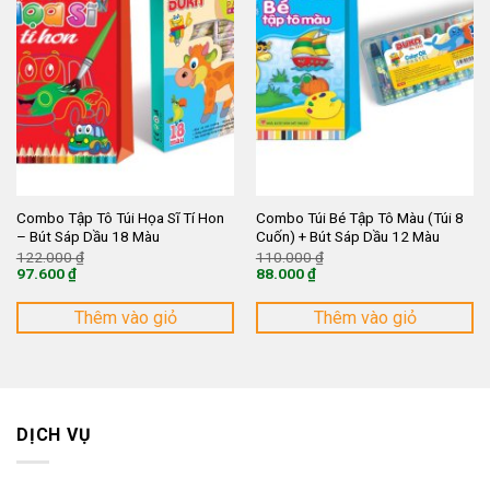
Combo Tập Tô Túi Họa Sĩ Tí Hon
Combo Túi Bé Tập Tô Màu (Túi 8
– Bút Sáp Dầu 18 Màu
Cuốn) + Bút Sáp Dầu 12 Màu
Giá
Giá
122.000
₫
110.000
₫
gốc
gốc
97.600
₫
88.000
₫
là:
là:
Giá
Giá
122.000 ₫.
110.000 ₫.
hiện
hiện
tại
tại
Thêm vào giỏ
Thêm vào giỏ
là:
là:
97.600 ₫.
88.000 ₫.
DỊCH VỤ