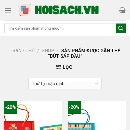
Skip
to
content
Tìm
kiếm:
TRANG CHỦ
/
SHOP
/
SẢN PHẨM ĐƯỢC GẮN THẺ
“BÚT SÁP DẦU”
LỌC
-20%
-20%