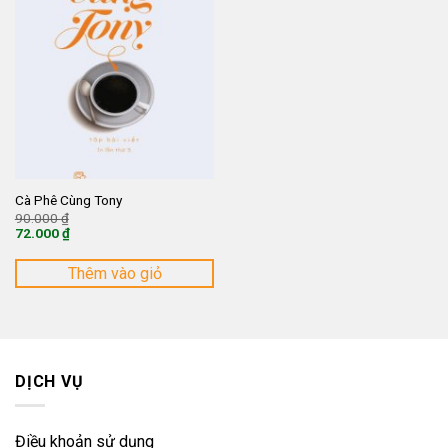
Cà Phê Cùng Tony
Giá
90.000
₫
gốc
72.000
₫
là:
Giá
90.000 ₫.
hiện
tại
Thêm vào giỏ
là:
72.000 ₫.
DỊCH VỤ
Điều khoản sử dụng