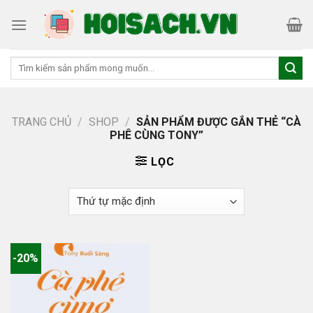
Skip
to
content
Tìm
kiếm:
TRANG CHỦ
/
SHOP
/
SẢN PHẨM ĐƯỢC GẮN THẺ “CÀ
PHÊ CÙNG TONY”
LỌC
-20%