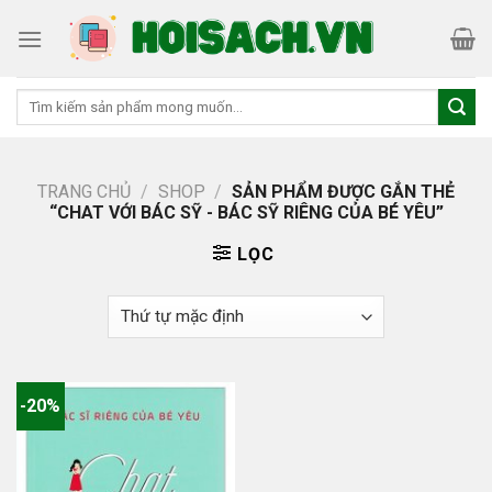
Skip
to
content
Tìm
kiếm:
TRANG CHỦ
/
SHOP
/
SẢN PHẨM ĐƯỢC GẮN THẺ
“CHAT VỚI BÁC SỸ - BÁC SỸ RIÊNG CỦA BÉ YÊU”
LỌC
-20%