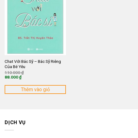
Chat Với Bác Sỹ – Bác Sỹ Riêng
Của Bé Yêu
Giá
110.000
₫
gốc
88.000
₫
là:
Giá
110.000 ₫.
hiện
tại
Thêm vào giỏ
là:
88.000 ₫.
DỊCH VỤ