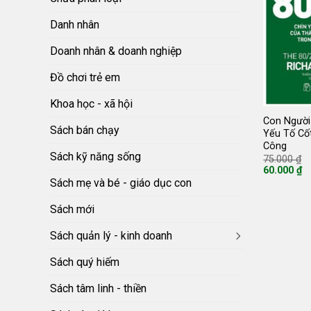
Danh nhân
Doanh nhân & doanh nghiệp
Đồ chơi trẻ em
Khoa học - xã hội
Con Người
Sách bán chạy
Yếu Tố Cố
Công
Sách kỹ năng sống
G
75.000
₫
g
60.000
₫
là
Giá
Sách mẹ và bé - giáo dục con
7
hiện
tại
là:
Sách mới
60.000 ₫.
Sách quản lý - kinh doanh
Sách quý hiếm
Sách tâm linh - thiền