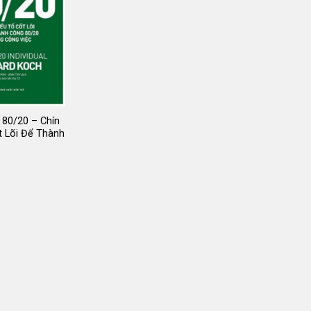
 80/20 – Chín
t Lõi Để Thành
iá
ốc
:
5.000 ₫.