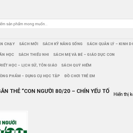
ÁN CHẠY
SÁCH MỚI
SÁCH KỸ NĂNG SỐNG
SÁCH QUẢN LÝ – KINH 
ĂN HỌC
SÁCH THIẾU NHI
SÁCH MẸ VÀ BÉ – GIÁO DỤC CON
RIẾT HỌC – LỊCH SỬ, TÔN GIÁO
SÁCH QUÝ HIẾM
ÒNG PHẨM – DỤNG CỤ HỌC TẬP
ĐỒ CHƠI TRẺ EM
N THẺ “CON NGƯỜI 80/20 – CHÍN YẾU TỐ
Hiển thị 