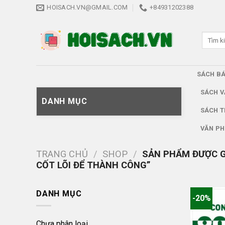
Skip
HOISACH.VN@GMAIL.COM
+84931202388
to
content
Tìm
kiếm:
SÁCH B
SÁCH V
DANH MỤC
SÁCH T
VĂN PH
TRANG CHỦ
/
SHOP
/
SẢN PHẨM ĐƯỢC GẮ
CỐT LÕI ĐỂ THÀNH CÔNG”
DANH MỤC
-20%
Chưa phân loại