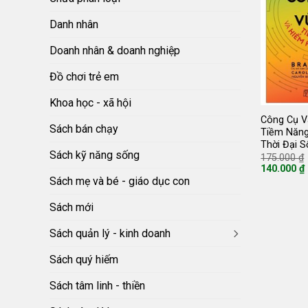
Danh nhân
Doanh nhân & doanh nghiệp
Đồ chơi trẻ em
Khoa học - xã hội
Công Cụ V
Sách bán chạy
Tiềm Năng
Thời Đại S
Sách kỹ năng sống
175.000
₫
140.000
₫
Giá
Sách mẹ và bé - giáo dục con
hiện
tại
là:
Sách mới
140.000 ₫.
Sách quản lý - kinh doanh
Sách quý hiếm
Sách tâm linh - thiền