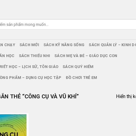
ÁN CHẠY
SÁCH MỚI
SÁCH KỸ NĂNG SỐNG
SÁCH QUẢN LÝ – KINH 
ĂN HỌC
SÁCH THIẾU NHI
SÁCH MẸ VÀ BÉ – GIÁO DỤC CON
RIẾT HỌC – LỊCH SỬ, TÔN GIÁO
SÁCH QUÝ HIẾM
ÒNG PHẨM – DỤNG CỤ HỌC TẬP
ĐỒ CHƠI TRẺ EM
N THẺ “CÔNG CỤ VÀ VŨ KHÍ”
Hiển thị 