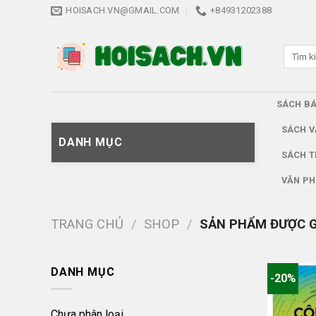
Skip
HOISACH.VN@GMAIL.COM
+84931202388
to
content
Tìm
kiếm:
SÁCH B
SÁCH V
DANH MỤC
SÁCH T
VĂN PH
TRANG CHỦ
/
SHOP
/
SẢN PHẨM ĐƯỢC GẮ
DANH MỤC
-20%
Chưa phân loại