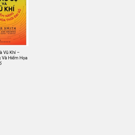
à Vũ Khí –
 Và Hiểm Họa
ố
Giá
gốc
là:
175.000 ₫.