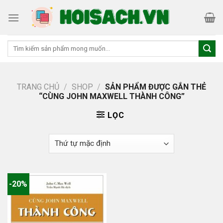
Skip
to
content
Tìm
kiếm:
TRANG CHỦ
/
SHOP
/
SẢN PHẨM ĐƯỢC GẮN THẺ
“CÙNG JOHN MAXWELL THÀNH CÔNG”
LỌC
-20%