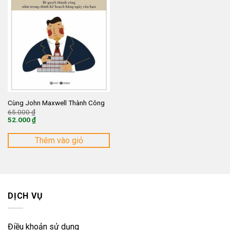
Cùng John Maxwell Thành Công
Giá
65.000
₫
gốc
52.000
₫
là:
Giá
65.000 ₫.
hiện
tại
Thêm vào giỏ
là:
52.000 ₫.
DỊCH VỤ
Điều khoản sử dụng