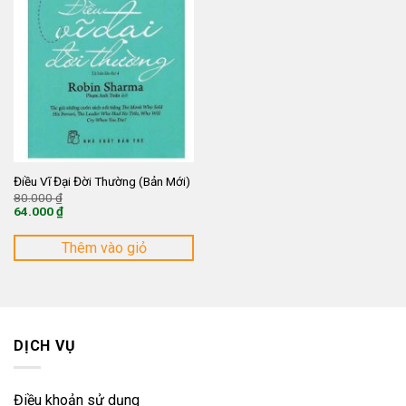
Điều Vĩ Đại Đời Thường (Bản Mới)
Giá
80.000
₫
gốc
64.000
₫
là:
Giá
80.000 ₫.
hiện
tại
Thêm vào giỏ
là:
64.000 ₫.
DỊCH VỤ
Điều khoản sử dụng