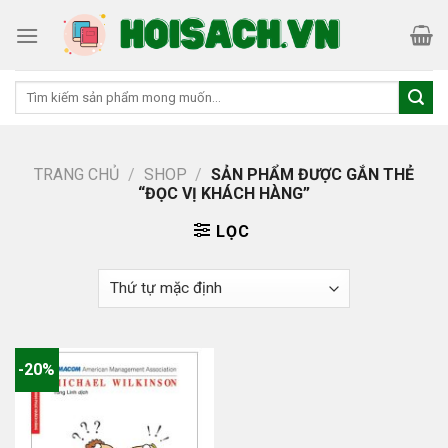
Skip
to
content
Tìm
kiếm:
TRANG CHỦ
/
SHOP
/
SẢN PHẨM ĐƯỢC GẮN THẺ
“ĐỌC VỊ KHÁCH HÀNG”
LỌC
-20%