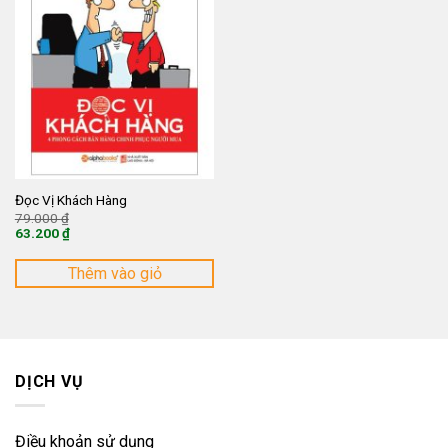
Đọc Vị Khách Hàng
Giá
79.000
₫
gốc
63.200
₫
là:
Giá
79.000 ₫.
hiện
tại
Thêm vào giỏ
là:
63.200 ₫.
DỊCH VỤ
Điều khoản sử dụng