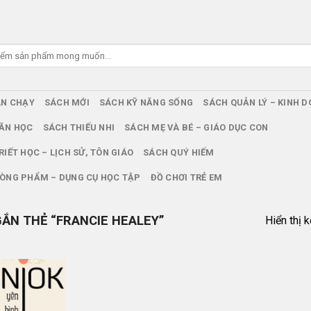
ÁN CHẠY
SÁCH MỚI
SÁCH KỸ NĂNG SỐNG
SÁCH QUẢN LÝ – KINH 
ĂN HỌC
SÁCH THIẾU NHI
SÁCH MẸ VÀ BÉ – GIÁO DỤC CON
RIẾT HỌC – LỊCH SỬ, TÔN GIÁO
SÁCH QUÝ HIẾM
ÒNG PHẨM – DỤNG CỤ HỌC TẬP
ĐỒ CHƠI TRẺ EM
ẮN THẺ “FRANCIE HEALEY”
Hiển thị 