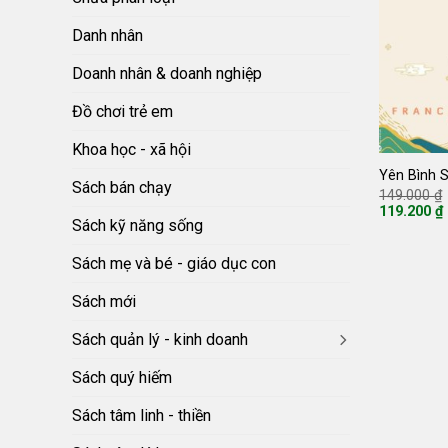
Danh nhân
Doanh nhân & doanh nghiệp
Đồ chơi trẻ em
Khoa học - xã hội
Yên Bình 
Sách bán chạy
149.000
₫
119.200
₫
Giá
Sách kỹ năng sống
hiện
tại
Sách mẹ và bé - giáo dục con
là:
119.200 ₫.
Sách mới
Sách quản lý - kinh doanh
Sách quý hiếm
Sách tâm linh - thiền