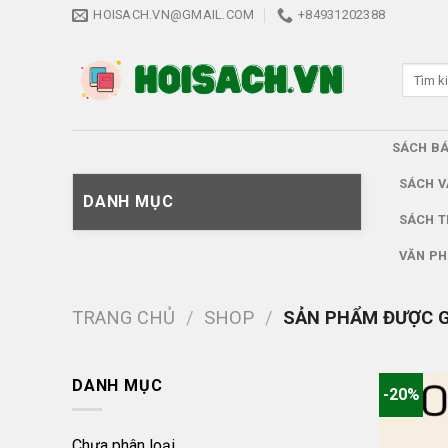
Skip
HOISACH.VN@GMAIL.COM
+84931202388
to
content
Tìm
kiếm:
SÁCH B
SÁCH V
DANH MỤC
SÁCH T
VĂN PH
TRANG CHỦ
/
SHOP
/
SẢN PHẨM ĐƯỢC G
DANH MỤC
-20%
Chưa phân loại