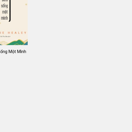
Sống Một Mình
Giá
gốc
là:
149.000 ₫.