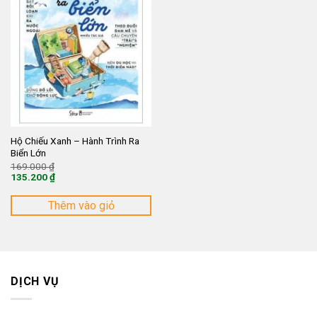
Hộ Chiếu Xanh – Hành Trình Ra
Biển Lớn
Giá
169.000
₫
gốc
135.200
₫
là:
Giá
169.000 ₫.
hiện
tại
Thêm vào giỏ
là:
135.200 ₫.
DỊCH VỤ