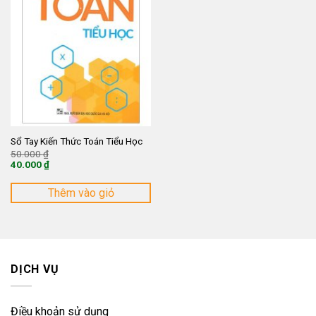
Sổ Tay Kiến Thức Toán Tiểu Học
Giá
50.000
₫
gốc
40.000
₫
là:
Giá
50.000 ₫.
hiện
tại
Thêm vào giỏ
là:
40.000 ₫.
DỊCH VỤ
Điều khoản sử dụng