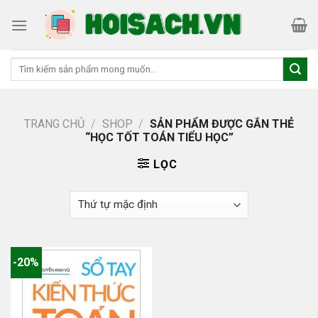
Skip
to
content
Tìm
kiếm:
TRANG CHỦ
/
SHOP
/
SẢN PHẨM ĐƯỢC GẮN THẺ
“HỌC TỐT TOÁN TIỂU HỌC”
LỌC
-20%