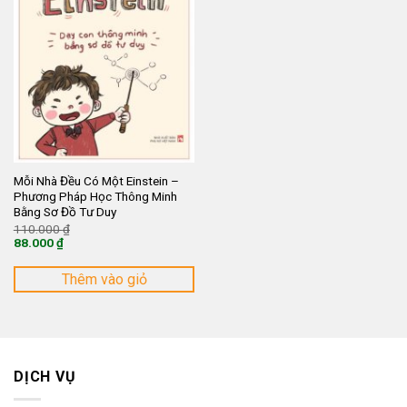
Mỗi Nhà Đều Có Một Einstein –
Phương Pháp Học Thông Minh
Bằng Sơ Đồ Tư Duy
Giá
110.000
₫
gốc
88.000
₫
là:
Giá
110.000 ₫.
hiện
tại
Thêm vào giỏ
là:
88.000 ₫.
DỊCH VỤ