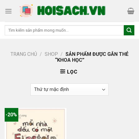
Skip
to
content
Tìm
kiếm:
TRANG CHỦ
/
SHOP
/
SẢN PHẨM ĐƯỢC GẮN THẺ
“KHOA HỌC”
LỌC
-20%