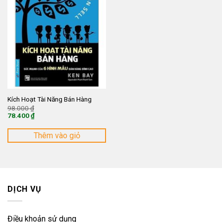
Kích Hoạt Tài Năng Bán Hàng
Giá
98.000
₫
gốc
78.400
₫
là:
Giá
98.000 ₫.
hiện
tại
Thêm vào giỏ
là:
78.400 ₫.
DỊCH VỤ
Điều khoản sử dụng