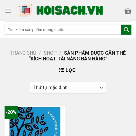
Skip
to
content
Tìm
kiếm:
TRANG CHỦ
/
SHOP
/
SẢN PHẨM ĐƯỢC GẮN THẺ
“KÍCH HOẠT TÀI NĂNG BÁN HÀNG”
LỌC
-20%