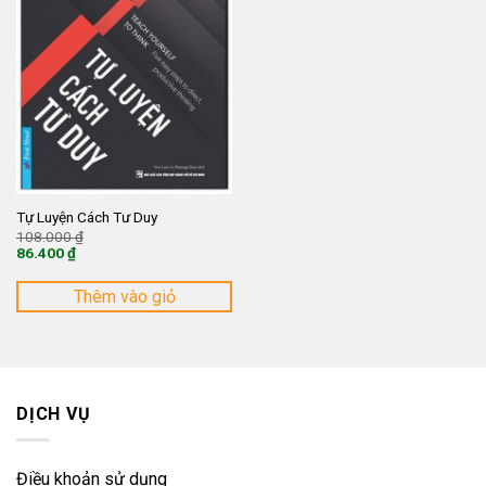
Tự Luyện Cách Tư Duy
Giá
108.000
₫
gốc
86.400
₫
là:
Giá
108.000 ₫.
hiện
tại
Thêm vào giỏ
là:
86.400 ₫.
DỊCH VỤ
Điều khoản sử dụng