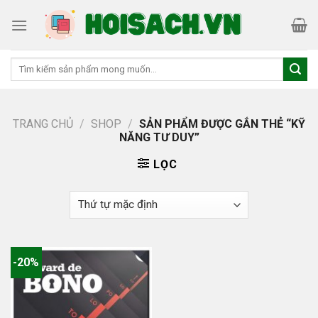
Skip
to
content
Tìm
kiếm:
TRANG CHỦ
/
SHOP
/
SẢN PHẨM ĐƯỢC GẮN THẺ “KỸ
NĂNG TƯ DUY”
LỌC
-20%